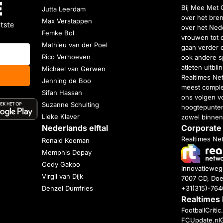
Bij Mee Met 
Jutta Leerdam
over het bren
Max Verstappen
atste
over het Nede
Femke Bol
vrouwen tot 
Mathieu van der Poel
gaan verder 
Rico Verhoeven
ook andere s
atleten uitbl
Michael van Gerwen
Realtimes Ne
Jenning de Boo
meest complet
Sifan Hassan
ons volgen vo
Suzanne Schulting
hoogtepunten
Lieke Klaver
zowel binnen
Nederlands elftal
Corporate
Realtimes Ne
Ronald Koeman
Memphis Depay
Cody Gakpo
Innovatiewe
Virgil van Dijk
7007 CD, Doe
+31(315)-76
Denzel Dumfries
Realtimes
FootballCriti
FCUpdate.nl