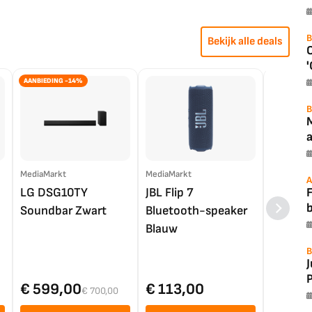
B
Bekijk alle deals
'
AANBIEDING -14%
B
a
MediaMarkt
MediaMarkt
EP.nl
A
F
LG DSG10TY
JBL Flip 7
LG OL
Soundbar Zwart
Bluetooth-speaker
4K TV (
Blauw
B
P
€ 599,00
€ 113,00
€ 1.0
€ 700,00