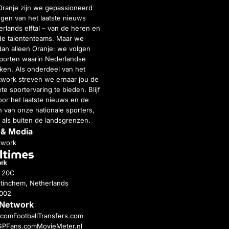
Oranje zijn we gepassioneerd
gen van het laatste nieuws
rlands elftal – van de heren en
de talententeams. Maar we
dan alleen Oranje: we volgen
porten waarin Nederlandse
inken. Als onderdeel van het
twork streven we ernaar jou de
e sportervaring te bieden. Blijf
or het laatste nieuws en de
 van onze nationale sporters,
 als buiten de landsgrenzen.
 & Media
twork
g 20C
tinchem, Netherlands
4002
 Network
c.com
FootballTransfers.com
GPFans.com
MovieMeter.nl