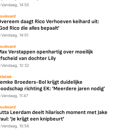
Vandaag, 14:55
oulevard
Overeem daagt Rico Verhoeven keihard uit:
God Rico die alles bepaalt'
Vandaag, 14:01
oulevard
Max Verstappen openhartig over moeilijk
fscheid van dochter Lily
Vandaag, 12:32
Coolblue
MediaMarkt
tletiek
emke Broeders-Bol krijgt duidelijke
ED55C56LB
JBL Partybox
Google TV Streame
boodschap richting EK: 'Meerdere jaren nodig'
2025)
Ultimate Zwart
4K
Vandaag, 11:47
oulevard
Jutta Leerdam deelt hilarisch moment met Jake
aul: 'Je krijgt een knipbeurt'
88,00
€ 1.179,00
€ 89,00
Vandaag, 10:56