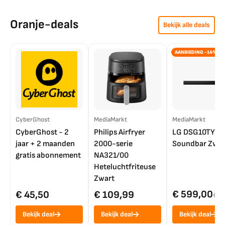
Oranje-deals
Bekijk alle deals
AANBIEDING -14%
CyberGhost
MediaMarkt
MediaMarkt
CyberGhost - 2
Philips Airfryer
LG DSG10TY
jaar + 2 maanden
2000-serie
Soundbar Zwar
gratis abonnement
NA321/00
Heteluchtfriteuse
Zwart
€ 599,00
€ 45,50
€ 109,99
€ 7
Bekijk deal
Bekijk deal
Bekijk deal