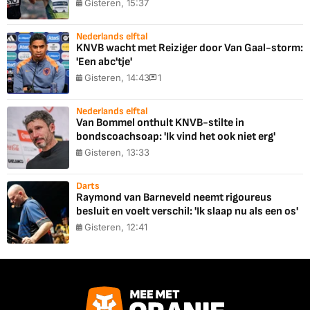
Gisteren, 15:37
Nederlands elftal
KNVB wacht met Reiziger door Van Gaal-storm:
'Een abc'tje'
Gisteren, 14:43
1
Nederlands elftal
Van Bommel onthult KNVB-stilte in
bondscoachsoap: 'Ik vind het ook niet erg'
Gisteren, 13:33
Darts
Raymond van Barneveld neemt rigoureus
besluit en voelt verschil: 'Ik slaap nu als een os'
Gisteren, 12:41