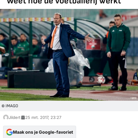
"Weet hoe de voetballerij werkt"
© IMAGO
Jildert
25 mrt. 2017, 23:27
Maak ons je Google-favoriet