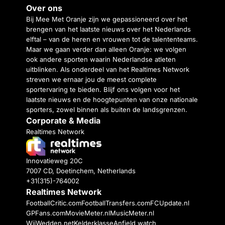
Over ons
Bij Mee Met Oranje zijn we gepassioneerd over het
brengen van het laatste nieuws over het Nederlands
elftal – van de heren en vrouwen tot de talententeams.
Maar we gaan verder dan alleen Oranje: we volgen
ook andere sporten waarin Nederlandse atleten
uitblinken. Als onderdeel van het Realtimes Network
streven we ernaar jou de meest complete
sportervaring te bieden. Blijf ons volgen voor het
laatste nieuws en de hoogtepunten van onze nationale
sporters, zowel binnen als buiten de landsgrenzen.
Corporate & Media
Realtimes Network
Innovatieweg 20C
7007 CD, Doetinchem, Netherlands
+31(315)-764002
Realtimes Network
FootballCritic.com
FootballTransfers.com
FCUpdate.nl
GPFans.com
MovieMeter.nl
MusicMeter.nl
WijWedden.net
Kelderklasse
Anfield watch