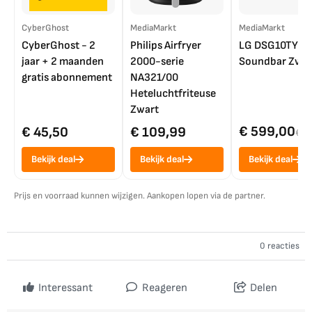
CyberGhost
MediaMarkt
MediaMarkt
CyberGhost - 2
Philips Airfryer
LG DSG10TY
jaar + 2 maanden
2000-serie
Soundbar Zwar
gratis abonnement
NA321/00
Heteluchtfriteuse
Zwart
€ 599,00
€ 45,50
€ 109,99
€ 7
Bekijk deal
Bekijk deal
Bekijk deal
Prijs en voorraad kunnen wijzigen. Aankopen lopen via de partner.
0 reacties
Interessant
Reageren
Delen