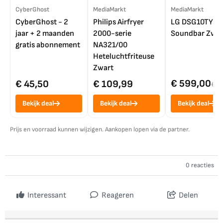
CyberGhost
MediaMarkt
MediaMarkt
CyberGhost - 2
Philips Airfryer
LG DSG10TY
jaar + 2 maanden
2000-serie
Soundbar Zwar
gratis abonnement
NA321/00
Heteluchtfriteuse
Zwart
€ 599,00
€ 45,50
€ 109,99
€ 7
Bekijk deal
Bekijk deal
Bekijk deal
Prijs en voorraad kunnen wijzigen. Aankopen lopen via de partner.
0 reacties
Interessant
Reageren
Delen