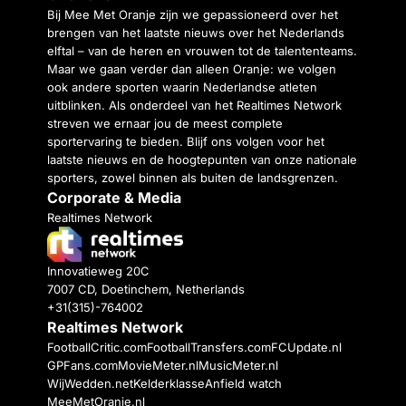
Bij Mee Met Oranje zijn we gepassioneerd over het
brengen van het laatste nieuws over het Nederlands
elftal – van de heren en vrouwen tot de talententeams.
Maar we gaan verder dan alleen Oranje: we volgen
ook andere sporten waarin Nederlandse atleten
uitblinken. Als onderdeel van het Realtimes Network
streven we ernaar jou de meest complete
sportervaring te bieden. Blijf ons volgen voor het
laatste nieuws en de hoogtepunten van onze nationale
sporters, zowel binnen als buiten de landsgrenzen.
Corporate & Media
Realtimes Network
Innovatieweg 20C
7007 CD, Doetinchem, Netherlands
+31(315)-764002
Realtimes Network
FootballCritic.com
FootballTransfers.com
FCUpdate.nl
GPFans.com
MovieMeter.nl
MusicMeter.nl
WijWedden.net
Kelderklasse
Anfield watch
MeeMetOranje.nl