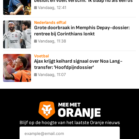
besluit en voelt verschil: 'Ik slaap nu als een os'
Vandaag, 12:41
Nederlands elftal
Grote doorbraak in Memphis Depay-dossier:
rentree bij Corinthians lonkt
Vandaag, 11:38
Voetbal
Ajax krijgt keihard signaal over Noa Lang-
transfer: 'Hoofdpijndossier'
Vandaag, 11:07
Blijf op de hoogte van het laatste Oranje nieuws