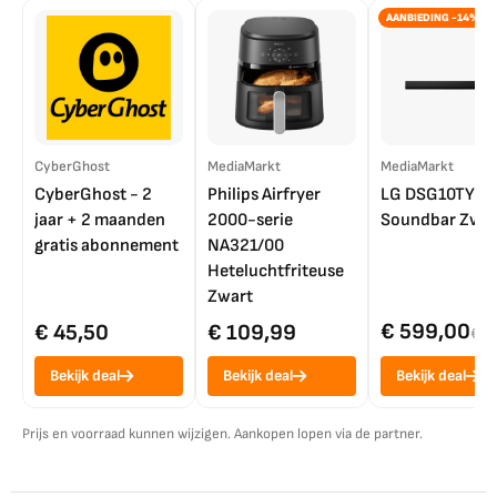
AANBIEDING -14%
CyberGhost
MediaMarkt
MediaMarkt
CyberGhost - 2
Philips Airfryer
LG DSG10TY
jaar + 2 maanden
2000-serie
Soundbar Zwar
gratis abonnement
NA321/00
Heteluchtfriteuse
Zwart
€ 599,00
€ 45,50
€ 109,99
€ 7
Bekijk deal
Bekijk deal
Bekijk deal
Prijs en voorraad kunnen wijzigen. Aankopen lopen via de partner.