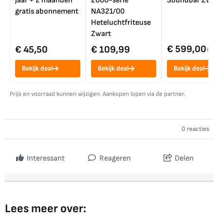
jaar + 2 maanden
2000-serie
Soundbar Zwar
gratis abonnement
NA321/00
Heteluchtfriteuse
Zwart
€ 599,00
€ 45,50
€ 109,99
€ 7
Bekijk deal
Bekijk deal
Bekijk deal
Prijs en voorraad kunnen wijzigen. Aankopen lopen via de partner.
0 reacties
Interessant
Reageren
Delen
Lees meer over: