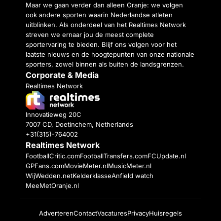
Maar we gaan verder dan alleen Oranje: we volgen
ook andere sporten waarin Nederlandse atleten
uitblinken. Als onderdeel van het Realtimes Network
streven we ernaar jou de meest complete
sportervaring te bieden. Blijf ons volgen voor het
laatste nieuws en de hoogtepunten van onze nationale
sporters, zowel binnen als buiten de landsgrenzen.
Corporate & Media
Realtimes Network
Innovatieweg 20C
7007 CD, Doetinchem, Netherlands
+31(315)-764002
Realtimes Network
FootballCritic.com
FootballTransfers.com
FCUpdate.nl
GPFans.com
MovieMeter.nl
MusicMeter.nl
WijWedden.net
Kelderklasse
Anfield watch
MeeMetOranje.nl
Adverteren
Contact
Vacatures
Privacy
Huisregels