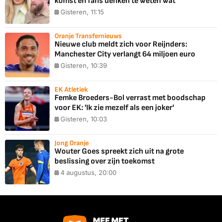
komst en fans denken te weten wat
Gisteren, 11:15
Oranje Transfernieuws
Nieuwe club meldt zich voor Reijnders:
Manchester City verlangt 64 miljoen euro
Gisteren, 10:39
EK Atletiek
Femke Broeders-Bol verrast met boodschap
voor EK: 'Ik zie mezelf als een joker'
Gisteren, 10:03
Jong Oranje
Wouter Goes spreekt zich uit na grote
beslissing over zijn toekomst
4 augustus, 20:00