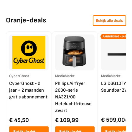
Oranje-deals
Bekijk alle deals
AANBIEDING -14%
CyberGhost
MediaMarkt
MediaMarkt
CyberGhost - 2
Philips Airfryer
LG DSG10TY
jaar + 2 maanden
2000-serie
Soundbar Zwar
gratis abonnement
NA321/00
Heteluchtfriteuse
Zwart
€ 599,00
€ 45,50
€ 109,99
€ 7
Bekijk deal
Bekijk deal
Bekijk deal