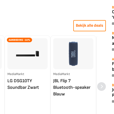
B
'
Bekijk alle deals
B
AANBIEDING -14%
a
A
F
MediaMarkt
MediaMarkt
EP.nl
LG DSG10TY
JBL Flip 7
LG OL
B
Soundbar Zwart
Bluetooth-speaker
4K TV (
Blauw
P