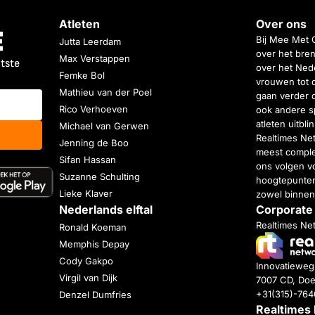
Atleten
Over ons
Bij Mee Met 
Jutta Leerdam
over het bren
Max Verstappen
atste
over het Nede
Femke Bol
vrouwen tot 
Mathieu van der Poel
gaan verder 
Rico Verhoeven
ook andere s
atleten uitbl
Michael van Gerwen
Realtimes Ne
Jenning de Boo
meest complet
Sifan Hassan
ons volgen vo
Suzanne Schulting
hoogtepunten
Lieke Klaver
zowel binnen
Nederlands elftal
Corporate
Realtimes Ne
Ronald Koeman
Memphis Depay
Cody Gakpo
Innovatiewe
Virgil van Dijk
7007 CD, Doe
+31(315)-76
Denzel Dumfries
Realtimes