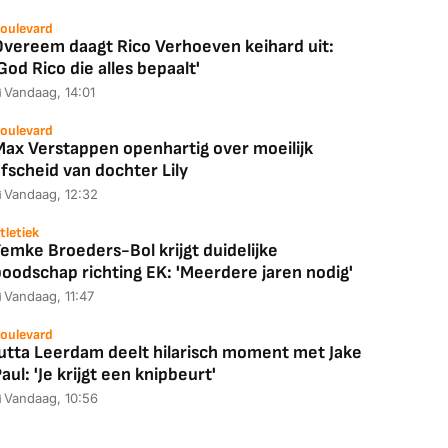
oulevard
Overeem daagt Rico Verhoeven keihard uit:
God Rico die alles bepaalt'
Vandaag, 14:01
oulevard
Max Verstappen openhartig over moeilijk
fscheid van dochter Lily
Vandaag, 12:32
tletiek
emke Broeders-Bol krijgt duidelijke
boodschap richting EK: 'Meerdere jaren nodig'
Coolblue
MediaMarkt
Vandaag, 11:47
ED55C56LB
JBL Partybox
Google TV Streame
oulevard
2025)
Ultimate Zwart
4K
Jutta Leerdam deelt hilarisch moment met Jake
aul: 'Je krijgt een knipbeurt'
Vandaag, 10:56