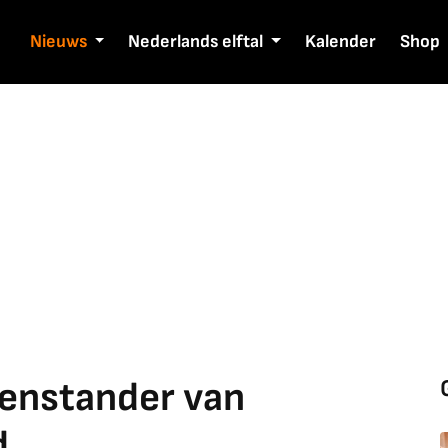
Nieuws
Nederlands elftal
Kalender
Shop
genstander van
d