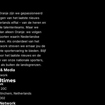
Oranje zijn we gepassioneerd
gen van het laatste nieuws
rlands elftal – van de heren en
de talententeams. Maar we
dan alleen Oranje: we volgen
porten waarin Nederlandse
inken. Als onderdeel van het
twork streven we ernaar jou de
e sportervaring te bieden. Blijf
or het laatste nieuws en de
 van onze nationale sporters,
 als buiten de landsgrenzen.
 & Media
twork
g 20C
tinchem, Netherlands
4002
 Network