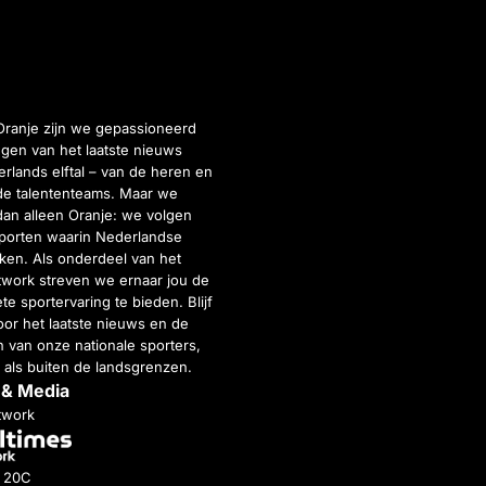
Oranje zijn we gepassioneerd
gen van het laatste nieuws
rlands elftal – van de heren en
de talententeams. Maar we
dan alleen Oranje: we volgen
porten waarin Nederlandse
inken. Als onderdeel van het
twork streven we ernaar jou de
e sportervaring te bieden. Blijf
or het laatste nieuws en de
 van onze nationale sporters,
 als buiten de landsgrenzen.
 & Media
twork
g 20C