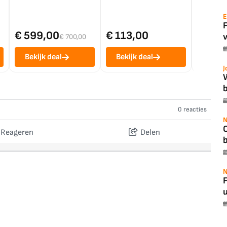
E
€ 599,00
€ 113,00
€ 1.0
v
€ 700,00
Bekijk deal
Bekijk deal
Bekij
J
b
0 reacties
N
Reageren
Delen
N
F
u