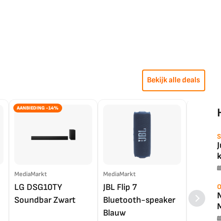
Bekijk alle deals
AANBIEDING -14%
S
MediaMarkt
MediaMarkt
EP.nl
LG DSG10TY
JBL Flip 7
LG OL
O
Soundbar Zwart
Bluetooth-speaker
4K TV (
Blauw