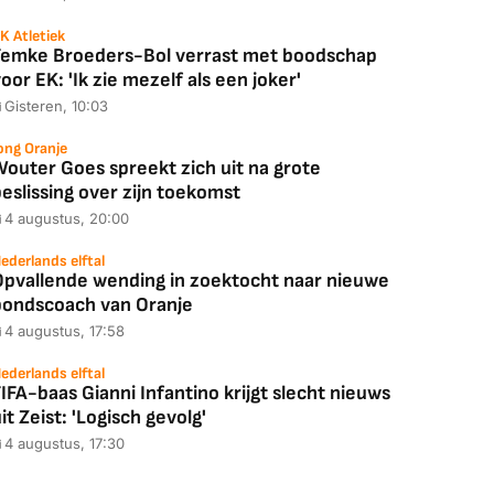
K Atletiek
Femke Broeders-Bol verrast met boodschap
88,00
€ 1.179,00
€ 89,00
oor EK: 'Ik zie mezelf als een joker'
Gisteren, 10:03
k deal
Bekijk deal
Bekijk deal
ong Oranje
Wouter Goes spreekt zich uit na grote
eslissing over zijn toekomst
4 augustus, 20:00
ederlands elftal
Opvallende wending in zoektocht naar nieuwe
bondscoach van Oranje
4 augustus, 17:58
ederlands elftal
IFA-baas Gianni Infantino krijgt slecht nieuws
it Zeist: 'Logisch gevolg'
4 augustus, 17:30