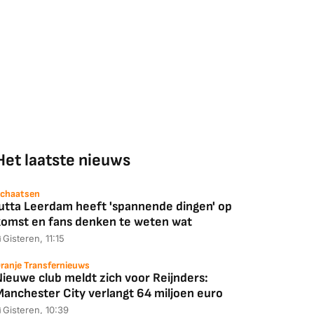
Het laatste nieuws
chaatsen
Jutta Leerdam heeft 'spannende dingen' op
komst en fans denken te weten wat
Gisteren, 11:15
Coolblue
MediaMarkt
ED55C56LB
JBL Partybox
Google TV Streame
ranje Transfernieuws
Nieuwe club meldt zich voor Reijnders:
2025)
Ultimate Zwart
4K
Manchester City verlangt 64 miljoen euro
Gisteren, 10:39