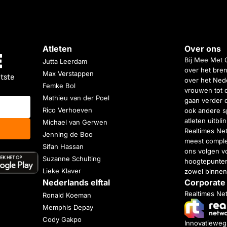
Atleten
Over ons
Bij Mee Met 
Jutta Leerdam
over het bren
Max Verstappen
atste
over het Nede
Femke Bol
vrouwen tot 
Mathieu van der Poel
gaan verder 
Rico Verhoeven
ook andere s
atleten uitbl
Michael van Gerwen
Realtimes Ne
Jenning de Boo
meest complet
Sifan Hassan
ons volgen vo
Suzanne Schulting
hoogtepunten
Lieke Klaver
zowel binnen
Nederlands elftal
Corporate
Realtimes Ne
Ronald Koeman
Memphis Depay
Cody Gakpo
Innovatiewe