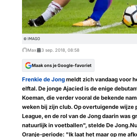
© IMAGO
Max
3 sep. 2018, 08:58
Maak ons je Google-favoriet
Frenkie de Jong
meldt zich vandaag voor he
elftal. De jonge Ajacied is de enige debuta
Koeman, die verder vooral de bekende nam
weken bij zijn club. Op overtuigende wijze 
League, en de rol van de Jong daarin was g
natuurlijk in voetballen", stelde De Jong.N
Oranje-periode: "Ik laat het maar op me afko