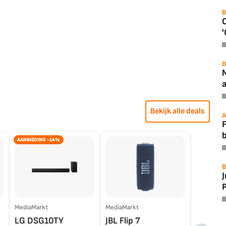
B
'
B
a
Bekijk alle deals
A
F
AANBIEDING -14%
B
P
MediaMarkt
MediaMarkt
EP.nl
LG DSG10TY
JBL Flip 7
LG OL