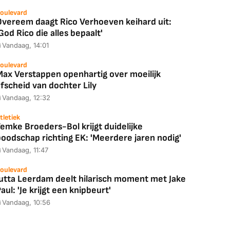
oulevard
Overeem daagt Rico Verhoeven keihard uit:
God Rico die alles bepaalt'
Vandaag, 14:01
oulevard
Max Verstappen openhartig over moeilijk
fscheid van dochter Lily
Vandaag, 12:32
tletiek
emke Broeders-Bol krijgt duidelijke
boodschap richting EK: 'Meerdere jaren nodig'
Vandaag, 11:47
oulevard
Jutta Leerdam deelt hilarisch moment met Jake
aul: 'Je krijgt een knipbeurt'
Vandaag, 10:56
Coolblue
MediaMarkt
ED55C56LB
JBL Partybox
Google TV Streame