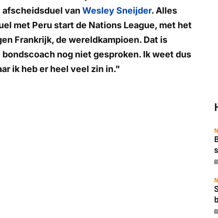
t afscheidsduel van
Wesley Sneijder
. Alles
uel met Peru start de Nations League, met het
en Frankrijk, de wereldkampioen. Dat is
de bondscoach nog niet gesproken. Ik weet dus
r ik heb er heel veel zin in."
N
B
s
N
b