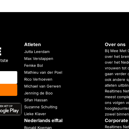
Atleten
Over ons
Bij Mee Met 
Jutta Leerdam
over het bren
Max Verstappen
atste
over het Nede
Femke Bol
vrouwen tot 
Mathieu van der Poel
gaan verder 
Rico Verhoeven
ook andere s
atleten uitbl
Michael van Gerwen
Realtimes Ne
Jenning de Boo
meest complet
Sifan Hassan
ons volgen vo
Suzanne Schulting
hoogtepunten
Lieke Klaver
zowel binnen
Nederlands elftal
Corporate
Realtimes Ne
Ronald Koeman