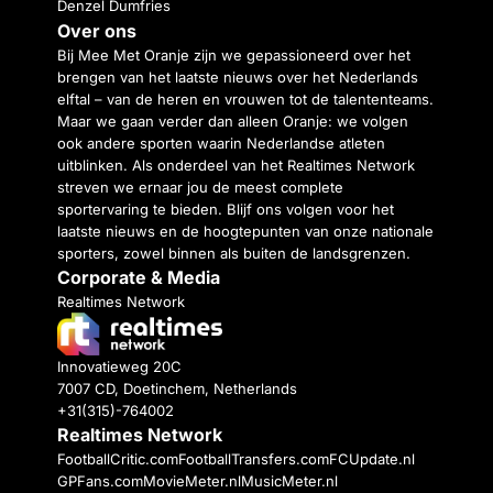
Denzel Dumfries
Over ons
Bij Mee Met Oranje zijn we gepassioneerd over het
brengen van het laatste nieuws over het Nederlands
elftal – van de heren en vrouwen tot de talententeams.
Maar we gaan verder dan alleen Oranje: we volgen
ook andere sporten waarin Nederlandse atleten
uitblinken. Als onderdeel van het Realtimes Network
streven we ernaar jou de meest complete
sportervaring te bieden. Blijf ons volgen voor het
laatste nieuws en de hoogtepunten van onze nationale
sporters, zowel binnen als buiten de landsgrenzen.
Corporate & Media
Realtimes Network
Innovatieweg 20C
7007 CD, Doetinchem, Netherlands
+31(315)-764002
Realtimes Network
FootballCritic.com
FootballTransfers.com
FCUpdate.nl
GPFans.com
MovieMeter.nl
MusicMeter.nl