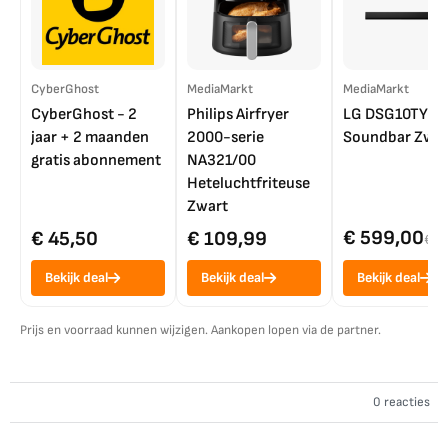
CyberGhost
MediaMarkt
MediaMarkt
CyberGhost - 2
Philips Airfryer
LG DSG10TY
jaar + 2 maanden
2000-serie
Soundbar Zwar
gratis abonnement
NA321/00
Heteluchtfriteuse
Zwart
€ 599,00
€ 45,50
€ 109,99
€ 7
Bekijk deal
Bekijk deal
Bekijk deal
Prijs en voorraad kunnen wijzigen. Aankopen lopen via de partner.
0 reacties