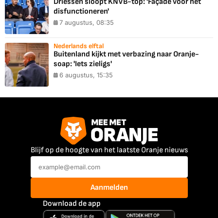
Driessen sloopt KNVB-top: 'Façade voor het
disfunctioneren'
7 augustus, 08:35
Nederlands elftal
Buitenland kijkt met verbazing naar Oranje-
soap: 'Iets zieligs'
6 augustus, 15:35
Blijf op de hoogte van het laatste Oranje nieuws
Aanmelden
Download de app