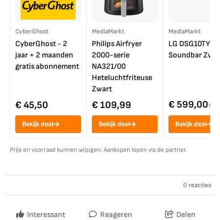
CyberGhost
MediaMarkt
MediaMarkt
CyberGhost - 2
Philips Airfryer
LG DSG10TY
jaar + 2 maanden
2000-serie
Soundbar Zwar
gratis abonnement
NA321/00
Heteluchtfriteuse
Zwart
€ 599,00
€ 45,50
€ 109,99
€ 7
Bekijk deal
Bekijk deal
Bekijk deal
Prijs en voorraad kunnen wijzigen. Aankopen lopen via de partner.
0 reacties
Interessant
Reageren
Delen