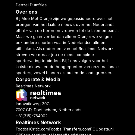
Denzel Dumfries
Over ons
Bij Mee Met Oranje zijn we gepassioneerd over het
brengen van het laatste nieuws over het Nederlands
elftal – van de heren en vrouwen tot de talententeams.
Maar we gaan verder dan alleen Oranje: we volgen
ook andere sporten waarin Nederlandse atleten
uitblinken. Als onderdeel van het Realtimes Network
streven we ernaar jou de meest complete
sportervaring te bieden. Blijf ons volgen voor het
laatste nieuws en de hoogtepunten van onze nationale
sporters, zowel binnen als buiten de landsgrenzen.
Corporate & Media
Realtimes Network
Innovatieweg 20C
7007 CD, Doetinchem, Netherlands
+31(315)-764002
Realtimes Network
FootballCritic.com
FootballTransfers.com
FCUpdate.nl
GPFans.com
MovieMeter.nl
MusicMeter.nl