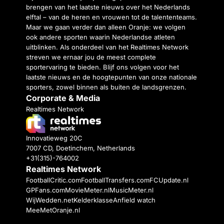
brengen van het laatste nieuws over het Nederlands
elftal – van de heren en vrouwen tot de talententeams.
Maar we gaan verder dan alleen Oranje: we volgen
ook andere sporten waarin Nederlandse atleten
uitblinken. Als onderdeel van het Realtimes Network
streven we ernaar jou de meest complete
sportervaring te bieden. Blijf ons volgen voor het
laatste nieuws en de hoogtepunten van onze nationale
sporters, zowel binnen als buiten de landsgrenzen.
Corporate & Media
Realtimes Network
Innovatieweg 20C
7007 CD, Doetinchem, Netherlands
+31(315)-764002
Realtimes Network
FootballCritic.com
FootballTransfers.com
FCUpdate.nl
GPFans.com
MovieMeter.nl
MusicMeter.nl
WijWedden.net
Kelderklasse
Anfield watch
MeeMetOranje.nl