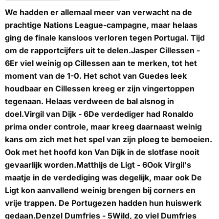
We hadden er allemaal meer van verwacht na de
prachtige Nations League-campagne, maar helaas
ging de finale kansloos verloren tegen Portugal. Tijd
om de rapportcijfers uit te delen.
Jasper Cillessen -
6
Er viel weinig op Cillessen aan te merken, tot het
moment van de 1-0. Het schot van Guedes leek
houdbaar en Cillessen kreeg er zijn vingertoppen
tegenaan. Helaas verdween de bal alsnog in
doel.
Virgil van Dijk - 6
De verdediger had Ronaldo
prima onder controle, maar kreeg daarnaast weinig
kans om zich met het spel van zijn ploeg te bemoeien.
Ook met het hoofd kon Van Dijk in de slotfase nooit
gevaarlijk worden.
Matthijs de Ligt - 6
Ook Virgil's
maatje in de verdediging was degelijk, maar ook De
Ligt kon aanvallend weinig brengen bij corners en
vrije trappen. De Portugezen hadden hun huiswerk
gedaan.
Denzel Dumfries - 5
Wild, zo viel Dumfries