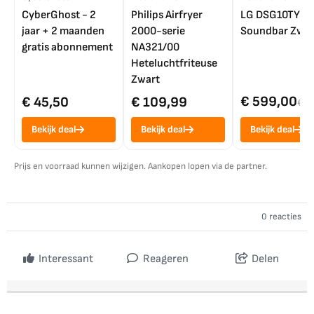
CyberGhost - 2
Philips Airfryer
LG DSG10TY
jaar + 2 maanden
2000-serie
Soundbar Zwar
gratis abonnement
NA321/00
Heteluchtfriteuse
Zwart
€ 599,00
€ 45,50
€ 109,99
€ 7
Bekijk deal
Bekijk deal
Bekijk deal
Prijs en voorraad kunnen wijzigen. Aankopen lopen via de partner.
0 reacties
Interessant
Reageren
Delen