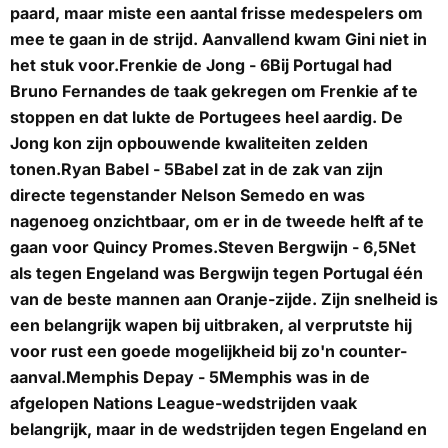
paard, maar miste een aantal frisse medespelers om
mee te gaan in de strijd. Aanvallend kwam Gini niet in
het stuk voor.
Frenkie de Jong - 6
Bij Portugal had
Bruno Fernandes de taak gekregen om Frenkie af te
stoppen en dat lukte de Portugees heel aardig. De
Jong kon zijn opbouwende kwaliteiten zelden
tonen.
Ryan Babel - 5
Babel zat in de zak van zijn
directe tegenstander Nelson Semedo en was
nagenoeg onzichtbaar, om er in de tweede helft af te
gaan voor Quincy Promes.
Steven Bergwijn - 6,5
Net
als tegen Engeland was Bergwijn tegen Portugal één
van de beste mannen aan Oranje-zijde. Zijn snelheid is
een belangrijk wapen bij uitbraken, al verprutste hij
voor rust een goede mogelijkheid bij zo'n counter-
aanval.
Memphis Depay - 5
Memphis was in de
afgelopen Nations League-wedstrijden vaak
belangrijk, maar in de wedstrijden tegen Engeland en