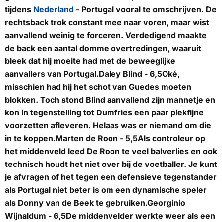
tijdens
Nederland
- Portugal vooral te omschrijven. De
rechtsback trok constant mee naar voren, maar wist
aanvallend weinig te forceren. Verdedigend maakte
de back een aantal domme overtredingen, waaruit
bleek dat hij moeite had met de beweeglijke
aanvallers van Portugal.
Daley Blind - 6,5
Oké,
misschien had hij het schot van Guedes moeten
blokken. Toch stond Blind aanvallend zijn mannetje en
kon in tegenstelling tot Dumfries een paar piekfijne
voorzetten afleveren. Helaas was er niemand om die
in te koppen.
Marten de Roon - 5,5
Als controleur op
het middenveld leed De Roon te veel balverlies en ook
technisch houdt het niet over bij de voetballer. Je kunt
je afvragen of het tegen een defensieve tegenstander
als Portugal niet beter is om een dynamische speler
als Donny van de Beek te gebruiken.
Georginio
Wijnaldum - 6,5
De middenvelder werkte weer als een