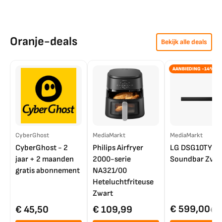
Oranje-deals
Bekijk alle deals
AANBIEDING -14%
CyberGhost
MediaMarkt
MediaMarkt
CyberGhost - 2
Philips Airfryer
LG DSG10TY
jaar + 2 maanden
2000-serie
Soundbar Zwar
gratis abonnement
NA321/00
Heteluchtfriteuse
Zwart
€ 599,00
€ 45,50
€ 109,99
€ 7