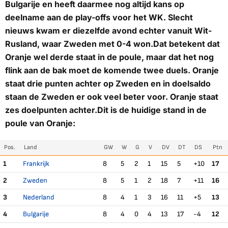
Bulgarije en heeft daarmee nog altijd kans op
deelname aan de play-offs voor het WK. Slecht
nieuws kwam er diezelfde avond echter vanuit Wit-
Rusland, waar Zweden met 0-4 won.Dat betekent dat
Oranje wel derde staat in de poule, maar dat het nog
flink aan de bak moet de komende twee duels. Oranje
staat drie punten achter op Zweden en in doelsaldo
staan de Zweden er ook veel beter voor. Oranje staat
zes doelpunten achter.Dit is de huidige stand in de
poule van Oranje:
Pos.
Land
GW
W
G
V
DV
DT
DS
Ptn
1
Frankrijk
8
5
2
1
15
5
+10
17
2
Zweden
8
5
1
2
18
7
+11
16
3
Nederland
8
4
1
3
16
11
+5
13
4
Bulgarije
8
4
0
4
13
17
-4
12