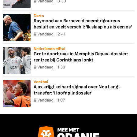
Vandaag, 13:33
Darts
Raymond van Barneveld neemt rigoureus
besluit en voelt verschil: 'Ik slaap nu als een os'
Vandaag, 12:41
Nederlands elftal
Grote doorbraak in Memphis Depay-dossier:
rentree bij Corinthians lonkt
Vandaag, 11:38
Voetbal
Ajax krijgt keihard signaal over Noa Lang-
transfer: 'Hoofdpijndossier'
Vandaag, 11:07