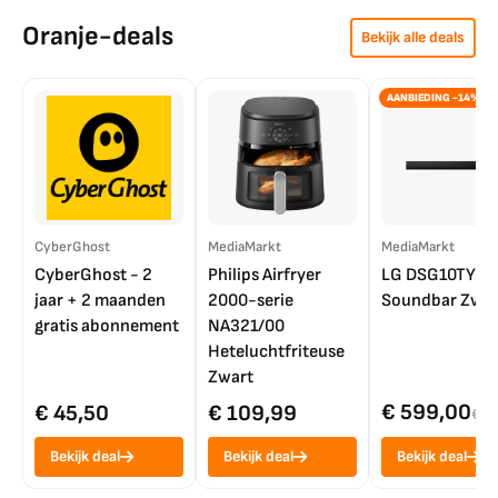
Oranje-deals
Bekijk alle deals
AANBIEDING -14%
CyberGhost
MediaMarkt
MediaMarkt
CyberGhost - 2
Philips Airfryer
LG DSG10TY
jaar + 2 maanden
2000-serie
Soundbar Zwar
gratis abonnement
NA321/00
Heteluchtfriteuse
Zwart
€ 599,00
€ 45,50
€ 109,99
€ 7
Bekijk deal
Bekijk deal
Bekijk deal