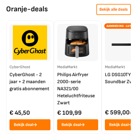
Oranje-deals
Bekijk alle deals
AANBIEDING -14%
CyberGhost
MediaMarkt
MediaMarkt
CyberGhost - 2
Philips Airfryer
LG DSG10TY
jaar + 2 maanden
2000-serie
Soundbar Zwar
gratis abonnement
NA321/00
Heteluchtfriteuse
Zwart
€ 599,00
€ 45,50
€ 109,99
€ 7
Bekijk deal
Bekijk deal
Bekijk deal