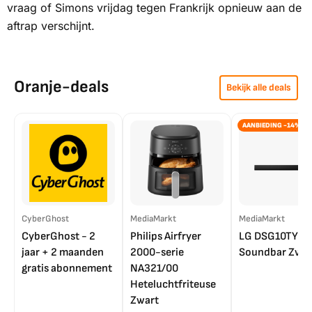
vraag of Simons vrijdag tegen Frankrijk opnieuw aan de
aftrap verschijnt.
Oranje-deals
Bekijk alle deals
AANBIEDING -14%
CyberGhost
MediaMarkt
MediaMarkt
CyberGhost - 2
Philips Airfryer
LG DSG10TY
jaar + 2 maanden
2000-serie
Soundbar Zwar
gratis abonnement
NA321/00
Heteluchtfriteuse
Zwart