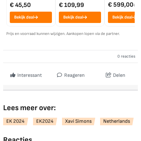
€ 599,00
€ 45,50
€ 109,99
€ 7
Bekijk deal
Bekijk deal
Bekijk deal
Prijs en voorraad kunnen wijzigen. Aankopen lopen via de partner.
0 reacties
Interessant
Reageren
Delen
Lees meer over:
EK 2024
EK2024
Xavi Simons
Netherlands
Reacties