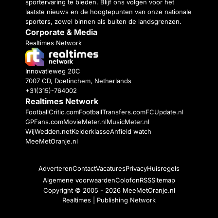
sportervaring te bieden. Blijf ons volgen voor het
laatste nieuws en de hoogtepunten van onze nationale
sporters, zowel binnen als buiten de landsgrenzen.
Corporate & Media
Realtimes Network
Innovatieweg 20C
7007 CD, Doetinchem, Netherlands
+31(315)-764002
Realtimes Network
FootballCritic.com
FootballTransfers.com
FCUpdate.nl
GPFans.com
MovieMeter.nl
MusicMeter.nl
WijWedden.net
Kelderklasse
Anfield watch
MeeMetOranje.nl
Adverteren
Contact
Vacatures
Privacy
Huisregels
Algemene voorwaarden
Colofon
RSS
Sitemap
Copyright © 2005 - 2026
MeeMetOranje.nl
Realtimes | Publishing Network