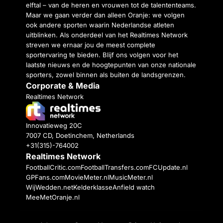
elftal – van de heren en vrouwen tot de talententeams.
Maar we gaan verder dan alleen Oranje: we volgen
ook andere sporten waarin Nederlandse atleten
uitblinken. Als onderdeel van het Realtimes Network
streven we ernaar jou de meest complete
sportervaring te bieden. Blijf ons volgen voor het
laatste nieuws en de hoogtepunten van onze nationale
sporters, zowel binnen als buiten de landsgrenzen.
Corporate & Media
Realtimes Network
Innovatieweg 20C
7007 CD, Doetinchem, Netherlands
+31(315)-764002
Realtimes Network
FootballCritic.com
FootballTransfers.com
FCUpdate.nl
GPFans.com
MovieMeter.nl
MusicMeter.nl
WijWedden.net
Kelderklasse
Anfield watch
MeeMetOranje.nl