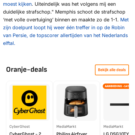
moest kijken
. Uiteindelijk was het volgens mij een
duidelijke strafschop." Memphis schoot de strafschop
‘met volle overtuiging’ binnen en maakte zo de 1-1.
Met
zijn doelpunt loopt hij weer één treffer in op de Robin
van Persie, de topscorer allertijden van het Nederlands
elftal.
Oranje-deals
Bekijk alle deals
AANBIEDING -14%
CyberGhost
MediaMarkt
MediaMarkt
CyberGhost - 2
Philips Airfryer
LG DSG10TY