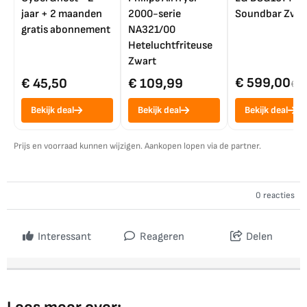
jaar + 2 maanden
2000-serie
Soundbar Zwar
gratis abonnement
NA321/00
Heteluchtfriteuse
Zwart
€ 599,00
€ 45,50
€ 109,99
€ 7
Bekijk deal
Bekijk deal
Bekijk deal
Prijs en voorraad kunnen wijzigen. Aankopen lopen via de partner.
0 reacties
Interessant
Reageren
Delen