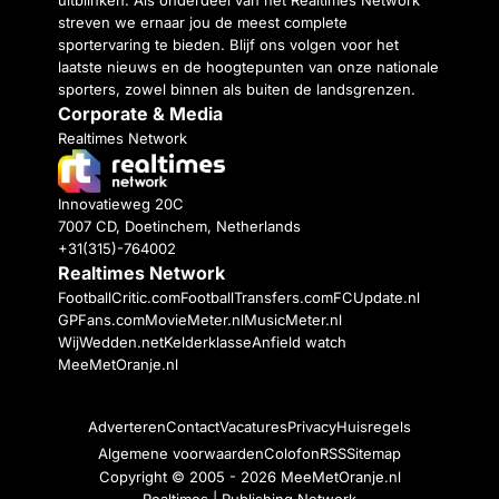
uitblinken. Als onderdeel van het Realtimes Network
streven we ernaar jou de meest complete
sportervaring te bieden. Blijf ons volgen voor het
laatste nieuws en de hoogtepunten van onze nationale
sporters, zowel binnen als buiten de landsgrenzen.
Corporate & Media
Realtimes Network
Innovatieweg 20C
7007 CD, Doetinchem, Netherlands
+31(315)-764002
Realtimes Network
FootballCritic.com
FootballTransfers.com
FCUpdate.nl
GPFans.com
MovieMeter.nl
MusicMeter.nl
WijWedden.net
Kelderklasse
Anfield watch
MeeMetOranje.nl
Adverteren
Contact
Vacatures
Privacy
Huisregels
Algemene voorwaarden
Colofon
RSS
Sitemap
Copyright © 2005 - 2026
MeeMetOranje.nl
Realtimes | Publishing Network