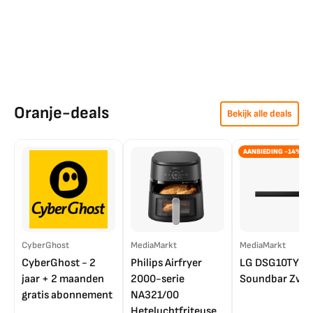
Oranje-deals
Bekijk alle deals
AANBIEDING -14%
CyberGhost
MediaMarkt
MediaMarkt
CyberGhost - 2
Philips Airfryer
LG DSG10TY
jaar + 2 maanden
2000-serie
Soundbar Zwar
gratis abonnement
NA321/00
Heteluchtfriteuse