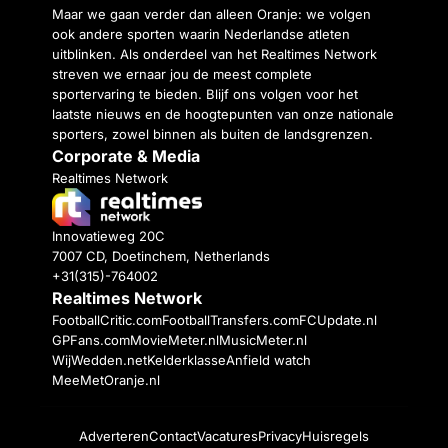
Maar we gaan verder dan alleen Oranje: we volgen
ook andere sporten waarin Nederlandse atleten
uitblinken. Als onderdeel van het Realtimes Network
streven we ernaar jou de meest complete
sportervaring te bieden. Blijf ons volgen voor het
laatste nieuws en de hoogtepunten van onze nationale
sporters, zowel binnen als buiten de landsgrenzen.
Corporate & Media
Realtimes Network
Innovatieweg 20C
7007 CD, Doetinchem, Netherlands
+31(315)-764002
Realtimes Network
FootballCritic.com
FootballTransfers.com
FCUpdate.nl
GPFans.com
MovieMeter.nl
MusicMeter.nl
WijWedden.net
Kelderklasse
Anfield watch
MeeMetOranje.nl
Adverteren
Contact
Vacatures
Privacy
Huisregels