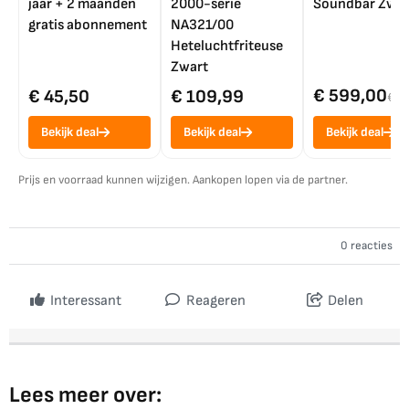
jaar + 2 maanden
2000-serie
Soundbar Zwar
gratis abonnement
NA321/00
Heteluchtfriteuse
Zwart
€ 599,00
€ 45,50
€ 109,99
€ 7
Bekijk deal
Bekijk deal
Bekijk deal
Prijs en voorraad kunnen wijzigen. Aankopen lopen via de partner.
0 reacties
Interessant
Reageren
Delen
Lees meer over: