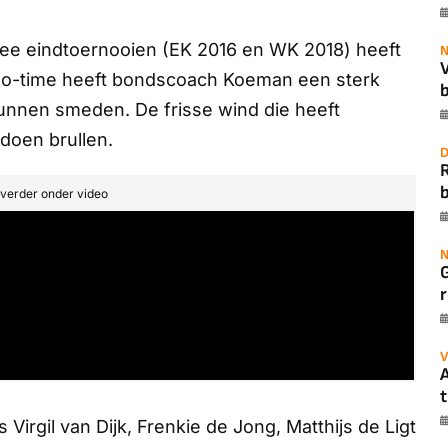
wee eindtoernooien (EK 2016 en WK 2018) heeft
N
 no-time heeft bondscoach Koeman een sterk
b
kunnen smeden. De frisse wind die heeft
doen brullen.
D
b
t verder onder video
N
r
V
A
t
irgil van Dijk, Frenkie de Jong, Matthijs de Ligt