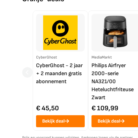
CyberGhost
MediaMarkt
CyberGhost - 2 jaar
Philips Airfryer
+ 2 maanden gratis
2000-serie
abonnement
NA321/00
Heteluchtfriteuse
Zwart
€ 45,50
€ 109,99
Bekijk deal
Bekijk deal
Prijs en voorraad kunnen wijzigen. Aankopen lopen via de partner.