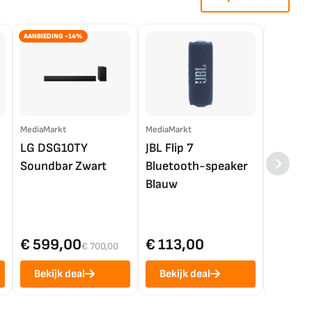
AANBIEDING -14%
MediaMarkt
MediaMarkt
EP.nl
LG DSG10TY
JBL Flip 7
LG OL
Soundbar Zwart
Bluetooth-speaker
4K TV (
Blauw
€ 599,00
€ 113,00
€ 1.0
€ 700,00
Bekijk deal
Bekijk deal
Bekij