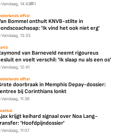
Vandaag, 14:43
1
ederlands elftal
Van Bommel onthult KNVB-stilte in
ondscoachsoap: 'Ik vind het ook niet erg'
Vandaag, 13:33
arts
Raymond van Barneveld neemt rigoureus
esluit en voelt verschil: 'Ik slaap nu als een os'
Vandaag, 12:41
ederlands elftal
Grote doorbraak in Memphis Depay-dossier:
entree bij Corinthians lonkt
Vandaag, 11:38
oetbal
jax krijgt keihard signaal over Noa Lang-
ransfer: 'Hoofdpijndossier'
Vandaag, 11:07