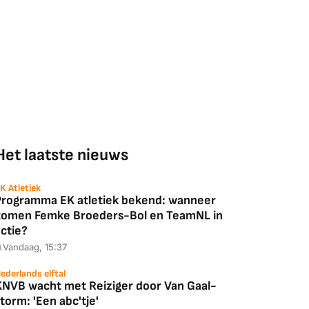
Het laatste nieuws
K Atletiek
Programma EK atletiek bekend: wanneer
komen Femke Broeders-Bol en TeamNL in
ctie?
Vandaag, 15:37
ederlands elftal
KNVB wacht met Reiziger door Van Gaal-
torm: 'Een abc'tje'