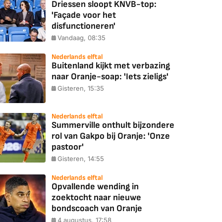
Driessen sloopt KNVB-top:
'Façade voor het
disfunctioneren'
Vandaag, 08:35
Nederlands elftal
Buitenland kijkt met verbazing
naar Oranje-soap: 'Iets zieligs'
Gisteren, 15:35
Nederlands elftal
Summerville onthult bijzondere
rol van Gakpo bij Oranje: 'Onze
pastoor'
Gisteren, 14:55
Nederlands elftal
Opvallende wending in
zoektocht naar nieuwe
bondscoach van Oranje
4 augustus, 17:58