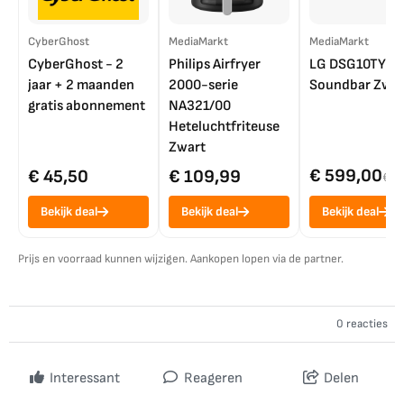
CyberGhost
MediaMarkt
MediaMarkt
CyberGhost - 2
Philips Airfryer
LG DSG10TY
jaar + 2 maanden
2000-serie
Soundbar Zwar
gratis abonnement
NA321/00
Heteluchtfriteuse
Zwart
€ 599,00
€ 45,50
€ 109,99
€ 7
Bekijk deal
Bekijk deal
Bekijk deal
Prijs en voorraad kunnen wijzigen. Aankopen lopen via de partner.
0 reacties
Interessant
Reageren
Delen