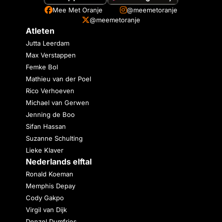
Mee Met Oranje
@meemetoranje
@meemetoranje
Atleten
Jutta Leerdam
Max Verstappen
Femke Bol
Mathieu van der Poel
Rico Verhoeven
Michael van Gerwen
Jenning de Boo
Sifan Hassan
Suzanne Schulting
Lieke Klaver
Nederlands elftal
Ronald Koeman
Memphis Depay
Cody Gakpo
Virgil van Dijk
Denzel Dumfries