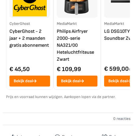
CyberGhost
MediaMarkt
MediaMarkt
CyberGhost - 2
Philips Airfryer
LG DSG10TY
jaar + 2 maanden
2000-serie
Soundbar Zwar
gratis abonnement
NA321/00
Heteluchtfriteuse
Zwart
€ 599,00
€ 45,50
€ 109,99
€ 7
Bekijk deal
Bekijk deal
Bekijk deal
Prijs en voorraad kunnen wijzigen. Aankopen lopen via de partner.
0 reacties