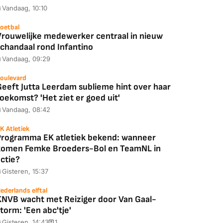
Vandaag, 10:10
oetbal
Vrouwelijke medewerker centraal in nieuw
schandaal rond Infantino
Vandaag, 09:29
oulevard
Geeft Jutta Leerdam sublieme hint over haar
oekomst? 'Het ziet er goed uit'
Vandaag, 08:42
K Atletiek
Programma EK atletiek bekend: wanneer
komen Femke Broeders-Bol en TeamNL in
ctie?
Gisteren, 15:37
ederlands elftal
KNVB wacht met Reiziger door Van Gaal-
torm: 'Een abc'tje'
Gisteren, 14:43
1