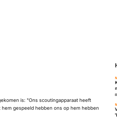
N
K
m
t gekomen is: "Ons scoutingapparaat heeft
N
met hem gespeeld hebben ons op hem hebben
V
'