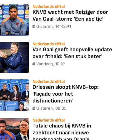
Nederlands elftal
KNVB wacht met Reiziger door
Van Gaal-storm: 'Een abc'tje'
Gisteren, 14:43
1
Nederlands elftal
Van Gaal geeft hoopvolle update
over fitheid: 'Een stuk beter'
Vandaag, 10:10
Nederlands elftal
Driessen sloopt KNVB-top:
'Façade voor het
disfunctioneren'
Gisteren, 08:35
Nederlands elftal
Totale chaos bij KNVB in
zoektocht naar nieuwe
bondscoach van Oranje