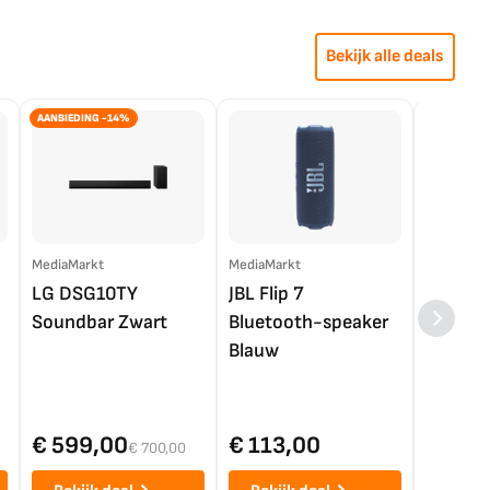
Bekijk alle deals
AANBIEDING -14%
MediaMarkt
MediaMarkt
EP.nl
LG DSG10TY
JBL Flip 7
LG OL
Soundbar Zwart
Bluetooth-speaker
4K TV (
Blauw
€ 599,00
€ 113,00
€ 1.0
€ 700,00