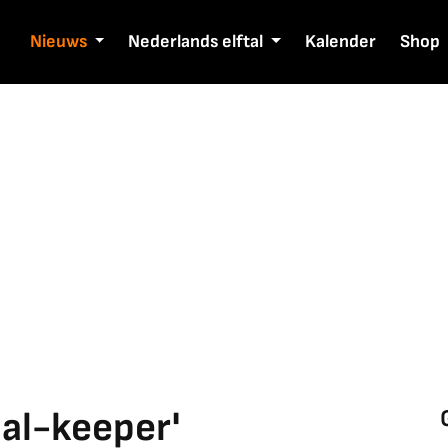
Nieuws
Nederlands elftal
Kalender
Shop
aal-keeper'