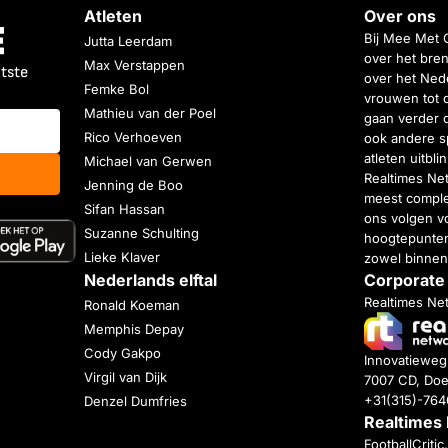
Atleten
Over ons
Bij Mee Met 
Jutta Leerdam
over het bren
Max Verstappen
atste
over het Nede
Femke Bol
vrouwen tot 
Mathieu van der Poel
gaan verder 
Rico Verhoeven
ook andere s
atleten uitbl
Michael van Gerwen
Realtimes Ne
Jenning de Boo
meest complet
Sifan Hassan
ons volgen vo
Suzanne Schulting
hoogtepunten
Lieke Klaver
zowel binnen
Nederlands elftal
Corporate
Realtimes Ne
Ronald Koeman
Memphis Depay
Cody Gakpo
Innovatiewe
Virgil van Dijk
7007 CD, Doe
+31(315)-76
Denzel Dumfries
Realtimes
FootballCriti