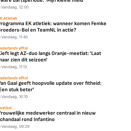
ware dartsperiode: 'Mijn kleine meid'
Vandaag, 12:00
K Atletiek
Programma EK atletiek: wanneer komen Femke
Broeders-Bol en TeamNL in actie?
Vandaag, 11:40
ederlands elftal
ieft legt AZ-duo langs Oranje-meetlat: 'Laat
aar zien dit seizoen'
Vandaag, 11:13
ederlands elftal
Coolblue
MediaMarkt
an Gaal geeft hoopvolle update over fitheid:
ED55C56LB
JBL Partybox
Google TV Streame
Een stuk beter'
2025)
Ultimate Zwart
4K
Vandaag, 10:10
oetbal
Vrouwelijke medewerker centraal in nieuw
schandaal rond Infantino
Vandaag, 09:29
88,00
€ 1.179,00
€ 89,00