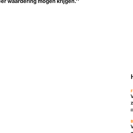
meer waardering mogen krijgen.''
F
z
B