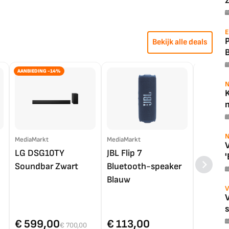
z
E
Bekijk alle deals
AANBIEDING -14%
N
K
m
N
MediaMarkt
MediaMarkt
EP.nl
V
LG DSG10TY
JBL Flip 7
LG OL
'
Soundbar Zwart
Bluetooth-speaker
4K TV (
Blauw
V
€ 599,00
€ 113,00
€ 1.0
€ 700,00