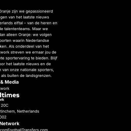
Oranje zijn we gepassioneerd
gen van het laatste nieuws
rlands elftal – van de heren en
de talententeams. Maar we
dan alleen Oranje: we volgen
porten waarin Nederlandse
inken. Als onderdeel van het
twork streven we ernaar jou de
e sportervaring te bieden. Blijf
or het laatste nieuws en de
 van onze nationale sporters,
 als buiten de landsgrenzen.
 & Media
twork
g 20C
tinchem, Netherlands
4002
 Network
c.com
FootballTransfers.com