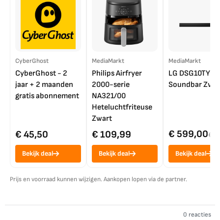
CyberGhost
MediaMarkt
MediaMarkt
CyberGhost - 2
Philips Airfryer
LG DSG10TY
jaar + 2 maanden
2000-serie
Soundbar Zwar
gratis abonnement
NA321/00
Heteluchtfriteuse
Zwart
€ 599,00
€ 45,50
€ 109,99
€ 7
Bekijk deal
Bekijk deal
Bekijk deal
Prijs en voorraad kunnen wijzigen. Aankopen lopen via de partner.
0 reacties