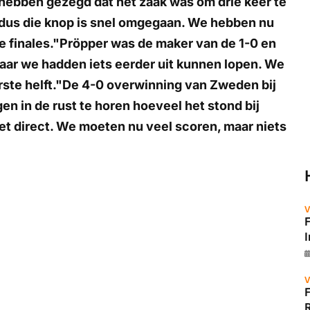
 hebben gezegd dat het zaak was om drie keer te
, dus die knop is snel omgegaan. We hebben nu
finales."Pröpper was de maker van de 1-0 en
 Maar we hadden iets eerder uit kunnen lopen. We
rste helft."De 4-0 overwinning van Zweden bij
n in de rust te horen hoeveel het stond bij
t direct. We moeten nu veel scoren, maar niets
V
V
R