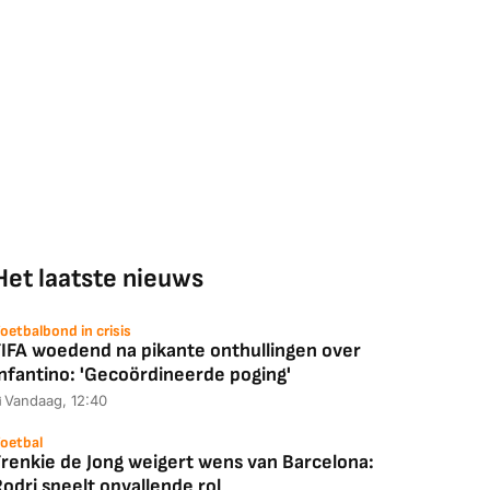
Het laatste nieuws
oetbalbond in crisis
FIFA woedend na pikante onthullingen over
Infantino: 'Gecoördineerde poging'
Vandaag, 12:40
oetbal
Frenkie de Jong weigert wens van Barcelona:
odri speelt opvallende rol