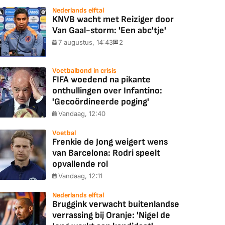
Nederlands elftal
KNVB wacht met Reiziger door
Van Gaal-storm: 'Een abc'tje'
7 augustus, 14:43
2
Voetbalbond in crisis
FIFA woedend na pikante
onthullingen over Infantino:
'Gecoördineerde poging'
Vandaag, 12:40
Voetbal
Frenkie de Jong weigert wens
van Barcelona: Rodri speelt
opvallende rol
Vandaag, 12:11
Nederlands elftal
Bruggink verwacht buitenlandse
verrassing bij Oranje: 'Nigel de