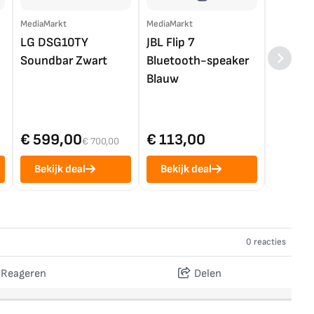
MediaMarkt
MediaMarkt
EP.nl
LG DSG10TY
JBL Flip 7
LG OL
Soundbar Zwart
Bluetooth-speaker
4K TV (
Blauw
€ 599,00
€ 113,00
€ 1.0
€ 700,00
Bekijk deal
Bekijk deal
Bekij
0 reacties
Reageren
Delen