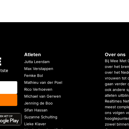
Atleten
Over ons
Bij Mee Met 
Jutta Leerdam
over het bren
Max Verstappen
atste
over het Nede
Femke Bol
vrouwen tot 
Mathieu van der Poel
gaan verder 
Rico Verhoeven
ook andere s
atleten uitbl
Michael van Gerwen
Realtimes Ne
Jenning de Boo
meest complet
Sifan Hassan
ons volgen vo
Suzanne Schulting
hoogtepunten
Lieke Klaver
zowel binnen