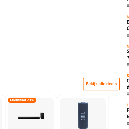
N
B
O
N
S
'
S
O
Bekijk alle deals
d
AANBIEDING -14%
E