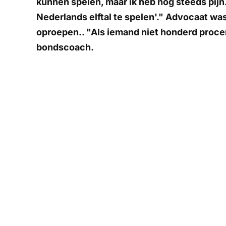
kunnen spelen, maar ik heb nog steeds pijn.
Nederlands elftal te spelen'." Advocaat was
oproepen.. "Als iemand niet honderd procent 
bondscoach.