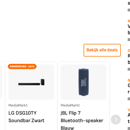
s
N
b
Bekijk alle deals
D
b
AANBIEDING -14%
N
r
MediaMarkt
MediaMarkt
EP.nl
V
LG DSG10TY
JBL Flip 7
LG OL
A
Soundbar Zwart
Bluetooth-speaker
4K TV (
t
Blauw