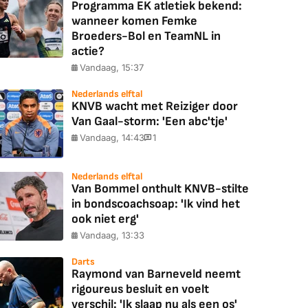
Programma EK atletiek bekend:
wanneer komen Femke
Broeders-Bol en TeamNL in
actie?
Vandaag, 15:37
Nederlands elftal
KNVB wacht met Reiziger door
Van Gaal-storm: 'Een abc'tje'
Vandaag, 14:43
1
Nederlands elftal
Van Bommel onthult KNVB-stilte
in bondscoachsoap: 'Ik vind het
ook niet erg'
Vandaag, 13:33
Darts
Raymond van Barneveld neemt
rigoureus besluit en voelt
verschil: 'Ik slaap nu als een os'