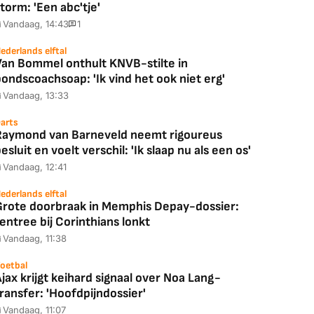
torm: 'Een abc'tje'
Vandaag, 14:43
1
ederlands elftal
Van Bommel onthult KNVB-stilte in
ondscoachsoap: 'Ik vind het ook niet erg'
Vandaag, 13:33
arts
Raymond van Barneveld neemt rigoureus
esluit en voelt verschil: 'Ik slaap nu als een os'
Vandaag, 12:41
ederlands elftal
Grote doorbraak in Memphis Depay-dossier:
entree bij Corinthians lonkt
Vandaag, 11:38
Coolblue
MediaMarkt
oetbal
ED55C56LB
JBL Partybox
Google TV Streame
jax krijgt keihard signaal over Noa Lang-
2025)
Ultimate Zwart
4K
ransfer: 'Hoofdpijndossier'
Vandaag, 11:07