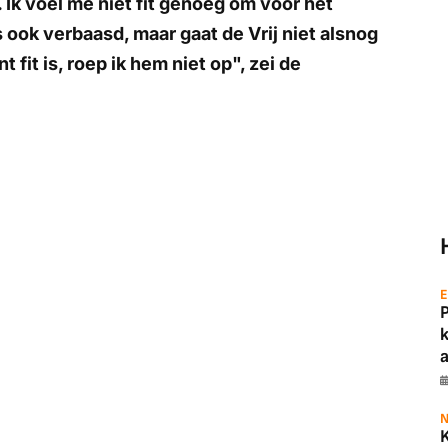
 Ik voel me niet fit genoeg om voor het
 ook verbaasd, maar gaat de Vrij niet alsnog
fit is, roep ik hem niet op", zei de
E
a
N