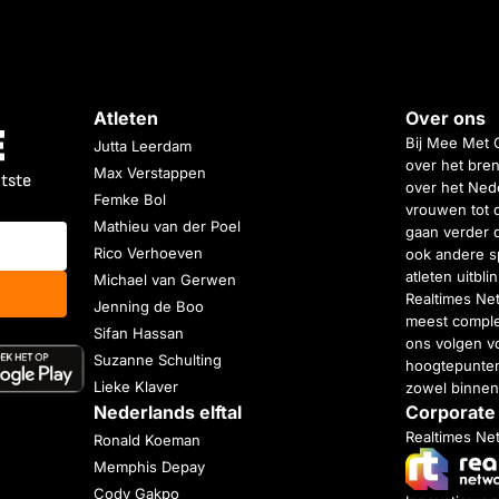
Atleten
Over ons
Bij Mee Met 
Jutta Leerdam
over het bren
Max Verstappen
atste
over het Nede
Femke Bol
vrouwen tot 
Mathieu van der Poel
gaan verder 
Rico Verhoeven
ook andere s
atleten uitbl
Michael van Gerwen
Realtimes Ne
Jenning de Boo
meest complet
Sifan Hassan
ons volgen vo
Suzanne Schulting
hoogtepunten
Lieke Klaver
zowel binnen
Nederlands elftal
Corporate
Realtimes Ne
Ronald Koeman
Memphis Depay
Cody Gakpo