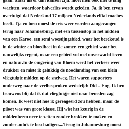
gaan. Maar als er dan kansen zijn, moet men ook niet te lang
wachten, waardoor balverlies wordt geleden. Ja, ik ben ervan
overtuigd dat Nederland 17 miljoen Nederlands elftal coaches
heeft.
Tja en toen moest de reis weer worden aangevangen
terug naar Johannesburg, met een tussenstop in het midden
van een Karoo, een semi woestijngebied, waar het berekoud is
in de winter en bloedheet in de zomer, een gebied waar het
nauwelijks regent, maar een gebied vol met onverwacht leven
en natuur.
In de omgeving van Bloem werd het verkeer weer
drukker en miste ik gelukkig de noodlanding van een klein
vliegtuigje midden op de snelweg. Het waren supporters
onderweg naar de veelbesproken wedstrijd: Dld – Eng. Ik ben
trouwens blij dat ik dat vliegtuigje niet naar beneden zag
komen. Ik weet niet hoe ik gereageerd zou hebben, maar de
piloot was van grote klasse. Hij wist het keurig in de
middenberm neer te zetten zonder brokken te maken en
zonder auto’s te beschadigen....
Terug in Johannesburg moest