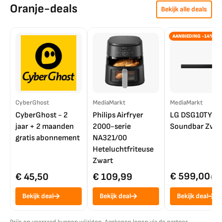
Oranje-deals
Bekijk alle deals
AANBIEDING -14%
CyberGhost
MediaMarkt
MediaMarkt
CyberGhost - 2
Philips Airfryer
LG DSG10TY
jaar + 2 maanden
2000-serie
Soundbar Zwar
gratis abonnement
NA321/00
Heteluchtfriteuse
Zwart
€ 599,00
€ 45,50
€ 109,99
€ 7
Bekijk deal
Bekijk deal
Bekijk deal