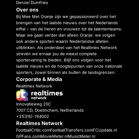
Denzel Dumfries
Over ons
Bij Mee Met Oranje zijn we gepassioneerd over het
brengen van het laatste nieuws over het Nederlands
elftal – van de heren en vrouwen tot de talententeams.
Maar we gaan verder dan alleen Oranje: we volgen
ook andere sporten waarin Nederlandse atleten
uitblinken. Als onderdeel van het Realtimes Network
streven we ernaar jou de meest complete
sportervaring te bieden. Blijf ons volgen voor het
laatste nieuws en de hoogtepunten van onze nationale
sporters, zowel binnen als buiten de landsgrenzen.
Corporate & Media
Realtimes Network
Innovatieweg 20C
7007 CD, Doetinchem, Netherlands
+31(315)-764002
Realtimes Network
FootballCritic.com
FootballTransfers.com
FCUpdate.nl
GPFans.com
MovieMeter.nl
MusicMeter.nl