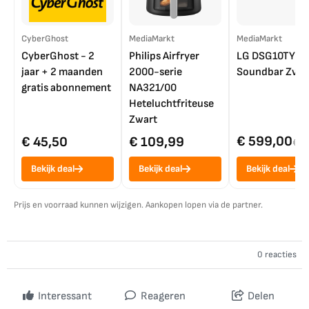
CyberGhost
MediaMarkt
MediaMarkt
CyberGhost - 2
Philips Airfryer
LG DSG10TY
jaar + 2 maanden
2000-serie
Soundbar Zwar
gratis abonnement
NA321/00
Heteluchtfriteuse
Zwart
€ 599,00
€ 45,50
€ 109,99
€ 7
Bekijk deal
Bekijk deal
Bekijk deal
Prijs en voorraad kunnen wijzigen. Aankopen lopen via de partner.
0 reacties
Interessant
Reageren
Delen