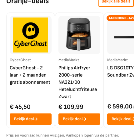
Oranje-deals
Bekijk alle deals
AANBIEDING -14%
CyberGhost
MediaMarkt
MediaMarkt
CyberGhost - 2
Philips Airfryer
LG DSG10TY
jaar + 2 maanden
2000-serie
Soundbar Zwar
gratis abonnement
NA321/00
Heteluchtfriteuse
Zwart
€ 599,00
€ 45,50
€ 109,99
€ 7
Bekijk deal
Bekijk deal
Bekijk deal
Prijs en voorraad kunnen wijzigen. Aankopen lopen via de partner.