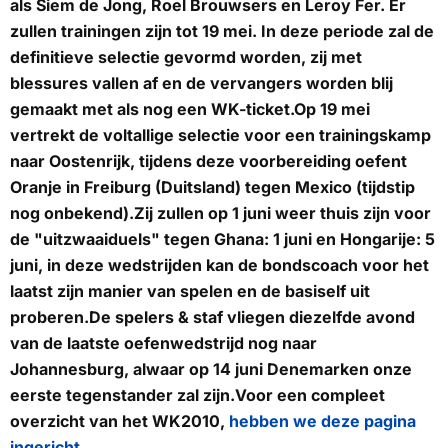
als Siem de Jong, Roel Brouwsers en Leroy Fer. Er
zullen trainingen zijn tot
19 mei
. In deze periode zal de
definitieve selectie gevormd worden, zij met
blessures vallen af en de vervangers worden blij
gemaakt met als nog een WK-ticket.Op
19 mei
vertrekt de voltallige selectie voor een trainingskamp
naar Oostenrijk, tijdens deze voorbereiding oefent
Oranje in Freiburg (Duitsland) tegen Mexico (tijdstip
nog onbekend).Zij zullen op 1 juni weer thuis zijn voor
de "uitzwaaiduels" tegen Ghana:
1 juni
en Hongarije:
5
juni
, in deze wedstrijden kan de bondscoach voor het
laatst zijn manier van spelen en de basiself uit
proberen.De spelers & staf vliegen diezelfde avond
van de laatste oefenwedstrijd nog naar
Johannesburg, alwaar op
14 juni
Denemarken onze
eerste tegenstander zal zijn.Voor een compleet
overzicht van het WK2010,
hebben we deze pagina
ingericht
.