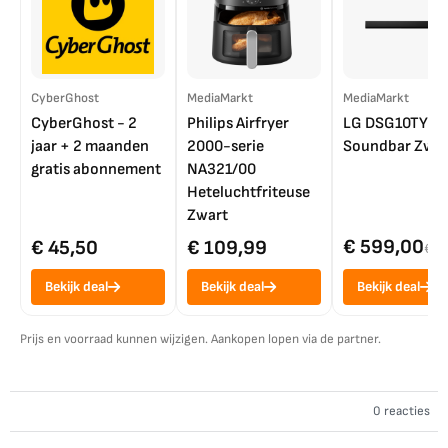
CyberGhost
MediaMarkt
MediaMarkt
CyberGhost - 2
Philips Airfryer
LG DSG10TY
jaar + 2 maanden
2000-serie
Soundbar Zwar
gratis abonnement
NA321/00
Heteluchtfriteuse
Zwart
€ 599,00
€ 45,50
€ 109,99
€ 7
Bekijk deal
Bekijk deal
Bekijk deal
Prijs en voorraad kunnen wijzigen. Aankopen lopen via de partner.
0 reacties