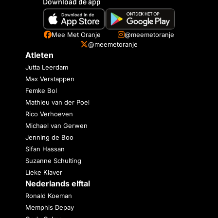
Download de app
Mee Met Oranje
@meemetoranje
@meemetoranje
Atleten
Jutta Leerdam
Max Verstappen
Femke Bol
Mathieu van der Poel
Rico Verhoeven
Michael van Gerwen
Jenning de Boo
Sifan Hassan
Suzanne Schulting
Lieke Klaver
Nederlands elftal
Ronald Koeman
Memphis Depay