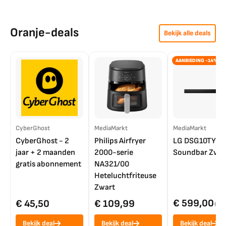
Oranje-deals
Bekijk alle deals
AANBIEDING -14%
CyberGhost
MediaMarkt
MediaMarkt
CyberGhost - 2
Philips Airfryer
LG DSG10TY
jaar + 2 maanden
2000-serie
Soundbar Zwar
gratis abonnement
NA321/00
Heteluchtfriteuse
Zwart
€ 599,00
€ 45,50
€ 109,99
€ 7
Bekijk deal
Bekijk deal
Bekijk deal