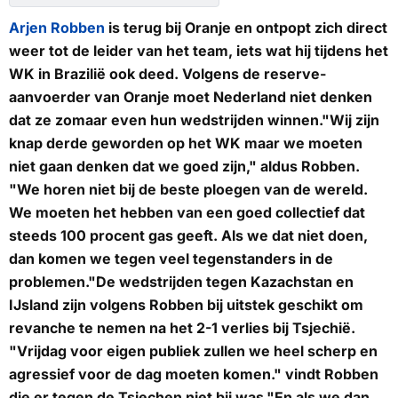
Arjen Robben
is terug bij Oranje en ontpopt zich direct
weer tot de leider van het team, iets wat hij tijdens het
WK in Brazilië ook deed. Volgens de reserve-
aanvoerder van Oranje moet Nederland niet denken
dat ze zomaar even hun wedstrijden winnen."Wij zijn
knap derde geworden op het WK maar we moeten
niet gaan denken dat we goed zijn," aldus Robben.
"We horen niet bij de beste ploegen van de wereld.
We moeten het hebben van een goed collectief dat
steeds 100 procent gas geeft. Als we dat niet doen,
dan komen we tegen veel tegenstanders in de
problemen."De wedstrijden tegen Kazachstan en
IJsland zijn volgens Robben bij uitstek geschikt om
revanche te nemen na het 2-1 verlies bij Tsjechië.
"Vrijdag voor eigen publiek zullen we heel scherp en
agressief voor de dag moeten komen." vindt Robben
die er tegen de Tsjechen niet bij was."En als we dan