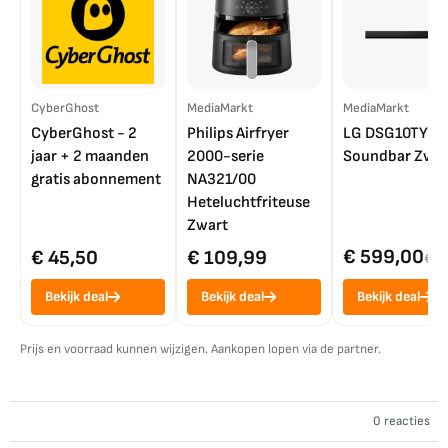
CyberGhost
MediaMarkt
MediaMarkt
CyberGhost - 2
Philips Airfryer
LG DSG10TY
jaar + 2 maanden
2000-serie
Soundbar Zwar
gratis abonnement
NA321/00
Heteluchtfriteuse
Zwart
€ 599,00
€ 45,50
€ 109,99
€ 7
Bekijk deal
Bekijk deal
Bekijk deal
Prijs en voorraad kunnen wijzigen. Aankopen lopen via de partner.
0 reacties