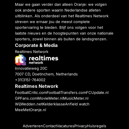
Maar we gaan verder dan alleen Oranje: we volgen
ook andere sporten waarin Nederlandse atleten
uitblinken. Als onderdeel van het Realtimes Network
streven we ernaar jou de meest complete
sportervaring te bieden. Blijf ons volgen voor het
laatste nieuws en de hoogtepunten van onze nationale
sporters, zowel binnen als buiten de landsgrenzen.
Corporate & Media
Realtimes Network
Innovatieweg 20C
7007 CD, Doetinchem, Netherlands
+31(315)-764002
Realtimes Network
FootballCritic.com
FootballTransfers.com
FCUpdate.nl
GPFans.com
MovieMeter.nl
MusicMeter.nl
WijWedden.net
Kelderklasse
Anfield watch
MeeMetOranje.nl
Adverteren
Contact
Vacatures
Privacy
Huisregels