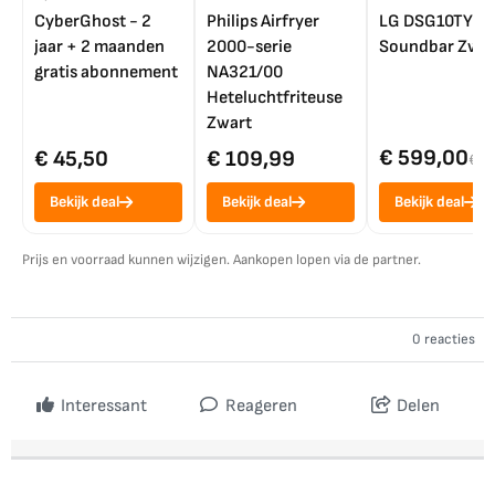
CyberGhost - 2
Philips Airfryer
LG DSG10TY
jaar + 2 maanden
2000-serie
Soundbar Zwar
gratis abonnement
NA321/00
Heteluchtfriteuse
Zwart
€ 599,00
€ 45,50
€ 109,99
€ 7
Bekijk deal
Bekijk deal
Bekijk deal
Prijs en voorraad kunnen wijzigen. Aankopen lopen via de partner.
0 reacties
Interessant
Reageren
Delen