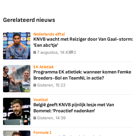
Gerelateerd nieuws
Nederlands elftal
KNVB wacht met Reiziger door Van Gaal-storm:
'Een abc'tje'
7 augustus, 14:43
2
EK Atletiek
Programma EK atletiek: wanneer komen Femke
Broeders-Bol en TeamNL in actie?
Gisteren, 15:22
Voetbal
België geeft KNVB pijnlijk lesje met Van
Bommel: 'Proactief nadenken'
Gisteren, 14:39
Formule 1