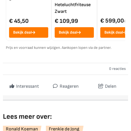
Heteluchtfriteuse
Zwart
€ 599,00
€ 45,50
€ 109,99
€ 7
Bekijk deal
Bekijk deal
Bekijk deal
Prijs en voorraad kunnen wijzigen. Aankopen lopen via de partner.
0 reacties
Interessant
Reageren
Delen
Lees meer over:
Ronald Koeman
Frenkie de Jong