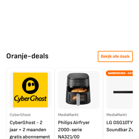
Oranje-deals
Bekijk alle deals
AANBIEDING -14%
CyberGhost
MediaMarkt
MediaMarkt
CyberGhost - 2
Philips Airfryer
LG DSG10TY
jaar + 2 maanden
2000-serie
Soundbar Zwar
gratis abonnement
NA321/00