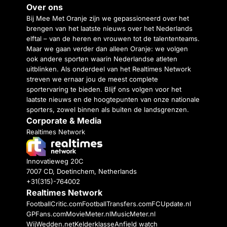
Over ons
Bij Mee Met Oranje zijn we gepassioneerd over het
brengen van het laatste nieuws over het Nederlands
elftal – van de heren en vrouwen tot de talententeams.
Maar we gaan verder dan alleen Oranje: we volgen
ook andere sporten waarin Nederlandse atleten
uitblinken. Als onderdeel van het Realtimes Network
streven we ernaar jou de meest complete
sportervaring te bieden. Blijf ons volgen voor het
laatste nieuws en de hoogtepunten van onze nationale
sporters, zowel binnen als buiten de landsgrenzen.
Corporate & Media
Realtimes Network
Innovatieweg 20C
7007 CD, Doetinchem, Netherlands
+31(315)-764002
Realtimes Network
FootballCritic.com
FootballTransfers.com
FCUpdate.nl
GPFans.com
MovieMeter.nl
MusicMeter.nl
WijWedden.net
Kelderklasse
Anfield watch