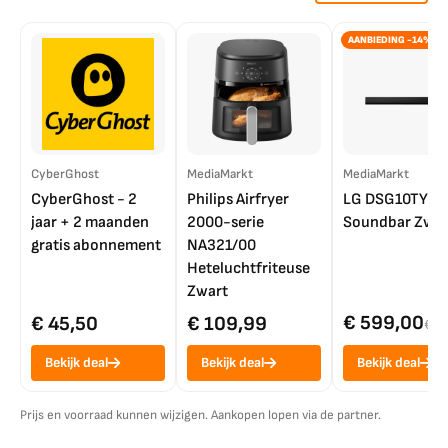
AANBIEDING -14%
CyberGhost
MediaMarkt
MediaMarkt
CyberGhost - 2
Philips Airfryer
LG DSG10TY
jaar + 2 maanden
2000-serie
Soundbar Zwar
gratis abonnement
NA321/00
Heteluchtfriteuse
Zwart
€ 599,00
€ 45,50
€ 109,99
€ 7
Bekijk deal
Bekijk deal
Bekijk deal
Prijs en voorraad kunnen wijzigen. Aankopen lopen via de partner.