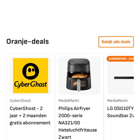
Oranje-deals
Bekijk alle deals
AANBIEDING -14%
CyberGhost
MediaMarkt
MediaMarkt
CyberGhost - 2
Philips Airfryer
LG DSG10TY
jaar + 2 maanden
2000-serie
Soundbar Zwar
gratis abonnement
NA321/00
Heteluchtfriteuse
Zwart