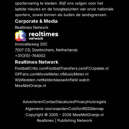
sportervaring te bieden. Blijf ons volgen voor het
laatste nieuws en de hoogtepunten van onze nationale
sporters, zowel binnen als buiten de landsgrenzen.
Corporate & Media
Realtimes Network
Innovatieweg 20C
7007 CD, Doetinchem, Netherlands
+31(315)-764002
Realtimes Network
FootballCritic.com
FootballTransfers.com
FCUpdate.nl
GPFans.com
MovieMeter.nl
MusicMeter.nl
WijWedden.net
Kelderklasse
Anfield watch
MeeMetOranje.nl
Adverteren
Contact
Vacatures
Privacy
Huisregels
Algemene voorwaarden
Colofon
RSS
Sitemap
Copyright © 2005 - 2026
MeeMetOranje.nl
Realtimes | Publishing Network