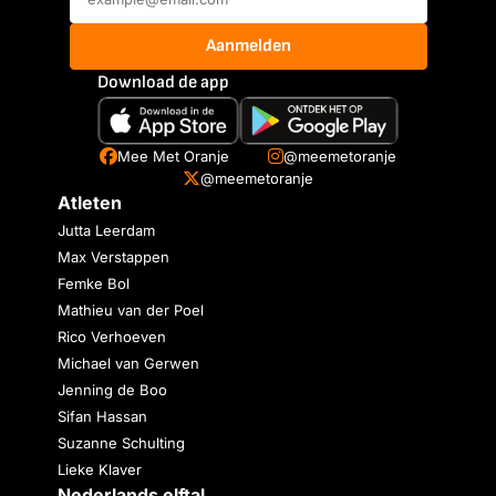
Aanmelden
Download de app
Mee Met Oranje
@meemetoranje
@meemetoranje
Atleten
Jutta Leerdam
Max Verstappen
Femke Bol
Mathieu van der Poel
Rico Verhoeven
Michael van Gerwen
Jenning de Boo
Sifan Hassan
Suzanne Schulting
Lieke Klaver
Nederlands elftal