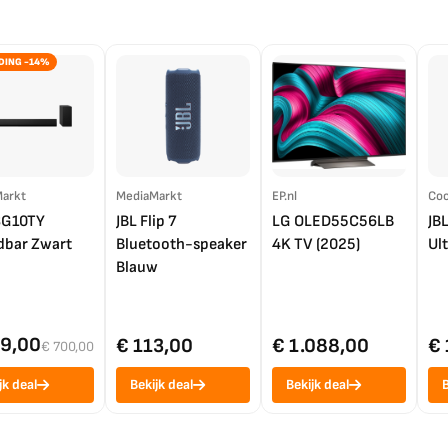
DING -14%
arkt
MediaMarkt
EP.nl
Coo
SG10TY
JBL Flip 7
LG OLED55C56LB
JB
bar Zwart
Bluetooth-speaker
4K TV (2025)
Ul
Blauw
99,00
€ 113,00
€ 1.088,00
€ 
€ 700,00
jk deal
Bekijk deal
Bekijk deal
B