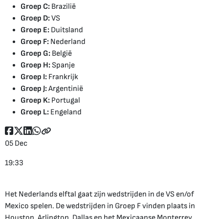
Groep C:
Brazilië
Groep D:
VS
Groep E:
Duitsland
Groep F:
Nederland
Groep G:
België
Groep H:
Spanje
Groep I:
Frankrijk
Groep J:
Argentinië
Groep K:
Portugal
Groep L:
Engeland
05 Dec
19:33
Het Nederlands elftal gaat zijn wedstrijden in de VS en/of
Mexico spelen. De wedstrijden in Groep F vinden plaats in
Houston, Arlington, Dallas en het Mexicaanse Monterrey.