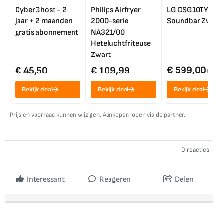
CyberGhost - 2
Philips Airfryer
LG DSG10TY
jaar + 2 maanden
2000-serie
Soundbar Zwar
gratis abonnement
NA321/00
Heteluchtfriteuse
Zwart
€ 599,00
€ 45,50
€ 109,99
€ 7
Bekijk deal
Bekijk deal
Bekijk deal
Prijs en voorraad kunnen wijzigen. Aankopen lopen via de partner.
0 reacties
Interessant
Reageren
Delen