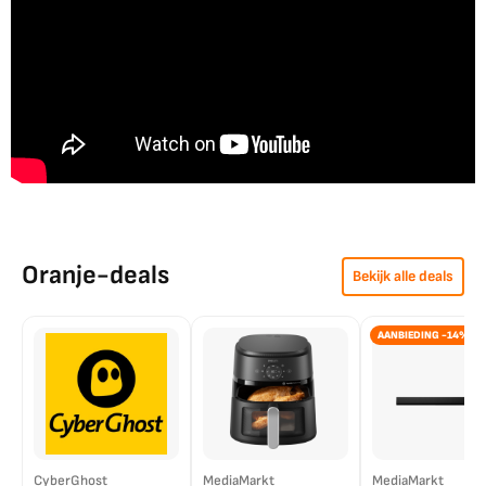
Oranje-deals
Bekijk alle deals
AANBIEDING -14%
CyberGhost
MediaMarkt
MediaMarkt