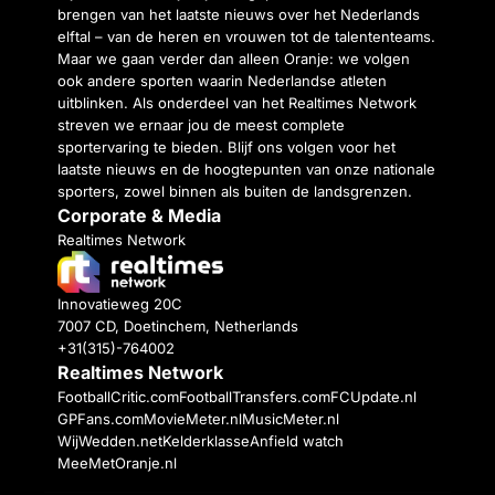
brengen van het laatste nieuws over het Nederlands
elftal – van de heren en vrouwen tot de talententeams.
Maar we gaan verder dan alleen Oranje: we volgen
ook andere sporten waarin Nederlandse atleten
uitblinken. Als onderdeel van het Realtimes Network
streven we ernaar jou de meest complete
sportervaring te bieden. Blijf ons volgen voor het
laatste nieuws en de hoogtepunten van onze nationale
sporters, zowel binnen als buiten de landsgrenzen.
Corporate & Media
Realtimes Network
Innovatieweg 20C
7007 CD, Doetinchem, Netherlands
+31(315)-764002
Realtimes Network
FootballCritic.com
FootballTransfers.com
FCUpdate.nl
GPFans.com
MovieMeter.nl
MusicMeter.nl
WijWedden.net
Kelderklasse
Anfield watch
MeeMetOranje.nl