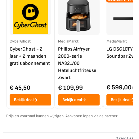
CyberGhost
MediaMarkt
MediaMarkt
CyberGhost - 2
Philips Airfryer
LG DSG10TY
jaar + 2 maanden
2000-serie
Soundbar Zwar
gratis abonnement
NA321/00
Heteluchtfriteuse
Zwart
€ 599,00
€ 45,50
€ 109,99
€ 7
Bekijk deal
Bekijk deal
Bekijk deal
Prijs en voorraad kunnen wijzigen. Aankopen lopen via de partner.
0 reacties