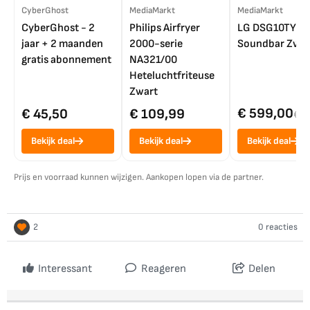
CyberGhost
MediaMarkt
MediaMarkt
CyberGhost - 2
Philips Airfryer
LG DSG10TY
jaar + 2 maanden
2000-serie
Soundbar Zwar
gratis abonnement
NA321/00
Heteluchtfriteuse
Zwart
€ 599,00
€ 45,50
€ 109,99
€ 7
Bekijk deal
Bekijk deal
Bekijk deal
Prijs en voorraad kunnen wijzigen. Aankopen lopen via de partner.
2
0 reacties
Interessant
Reageren
Delen