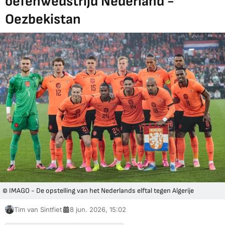
oefenwedstrijd Nederland -
Oezbekistan
© IMAGO - De opstelling van het Nederlands elftal tegen Algerije
Tim van Sintfiet
8 jun. 2026, 15:02