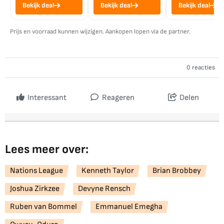
Bekijk deal
Bekijk deal
Bekijk deal
Prijs en voorraad kunnen wijzigen. Aankopen lopen via de partner.
0 reacties
Interessant
Reageren
Delen
Lees meer over:
Nations League
Kenneth Taylor
Brian Brobbey
Joshua Zirkzee
Devyne Rensch
Ruben van Bommel
Emmanuel Emegha