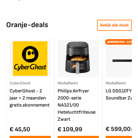
Oranje-deals
Bekijk alle deals
AANBIEDING -14%
CyberGhost
MediaMarkt
MediaMarkt
CyberGhost - 2
Philips Airfryer
LG DSG10TY
jaar + 2 maanden
2000-serie
Soundbar Zwar
gratis abonnement
NA321/00
Heteluchtfriteuse
Zwart
€ 599,00
€ 45,50
€ 109,99
€ 7