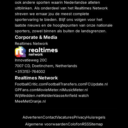
ook andere sporten waarin Nederlandse atleten
uitblinken. Als onderdeel van het Realtimes Network
streven we ernaar jou de meest complete
sportervaring te bieden. Blijf ons volgen voor het
laatste nieuws en de hoogtepunten van onze nationale
sporters, zowel binnen als buiten de landsgrenzen.
Corporate & Media
Realtimes Network
Innovatieweg 20C
7007 CD, Doetinchem, Netherlands
+31(315)-764002
Realtimes Network
FootballCritic.com
FootballTransfers.com
FCUpdate.nl
GPFans.com
MovieMeter.nl
MusicMeter.nl
WijWedden.net
Kelderklasse
Anfield watch
MeeMetOranje.nl
Adverteren
Contact
Vacatures
Privacy
Huisregels
Algemene voorwaarden
Colofon
RSS
Sitemap