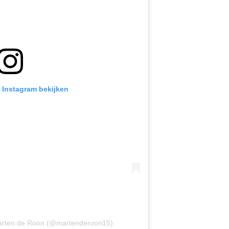
p Instagram bekijken
Marten de Roon (@martenderoon15)