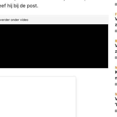
f hij bij de post.
F
t verder onder video
z
B
z
N
K
m
N
V
'