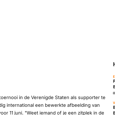
E
toernooi in de Verenigde Staten als supporter te
V
g international een bewerkte afbeelding van
B
or 11 juni. "Weet iemand of je een zitplek in de