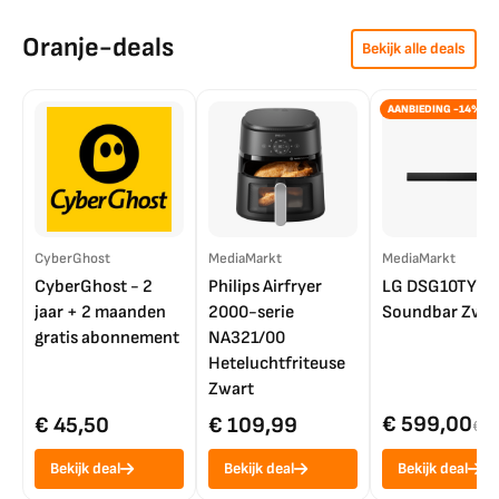
Oranje-deals
Bekijk alle deals
AANBIEDING -14%
CyberGhost
MediaMarkt
MediaMarkt
CyberGhost - 2
Philips Airfryer
LG DSG10TY
jaar + 2 maanden
2000-serie
Soundbar Zwar
gratis abonnement
NA321/00
Heteluchtfriteuse
Zwart
€ 599,00
€ 45,50
€ 109,99
€ 7
Bekijk deal
Bekijk deal
Bekijk deal