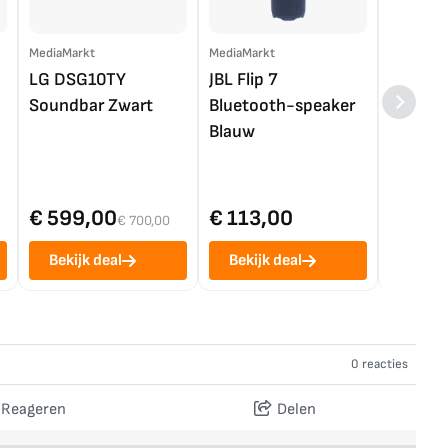
MediaMarkt
MediaMarkt
EP.nl
LG DSG10TY
JBL Flip 7
LG OL
Soundbar Zwart
Bluetooth-speaker
4K TV (
Blauw
€ 599,00
€ 113,00
€ 1.0
€ 700,00
Bekijk deal
Bekijk deal
Bekij
0 reacties
Reageren
Delen