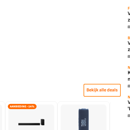
F
z
B
z
N
K
m
Bekijk alle deals
N
V
AANBIEDING -14%
'