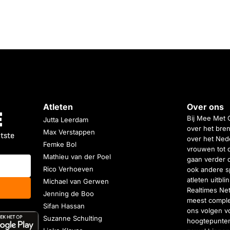
Atleten
Over ons
Bij Mee Met 
Jutta Leerdam
over het bren
Max Verstappen
atste
over het Nede
Femke Bol
vrouwen tot 
Mathieu van der Poel
gaan verder 
Rico Verhoeven
ook andere s
atleten uitbl
Michael van Gerwen
Realtimes Ne
Jenning de Boo
meest complet
Sifan Hassan
ons volgen vo
Suzanne Schulting
hoogtepunten