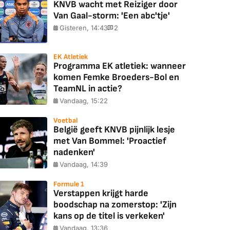
KNVB wacht met Reiziger door
Van Gaal-storm: 'Een abc'tje'
Gisteren, 14:43
2
EK Atletiek
Programma EK atletiek: wanneer
komen Femke Broeders-Bol en
TeamNL in actie?
Vandaag, 15:22
Voetbal
België geeft KNVB pijnlijk lesje
met Van Bommel: 'Proactief
nadenken'
Vandaag, 14:39
Formule 1
Verstappen krijgt harde
boodschap na zomerstop: 'Zijn
kans op de titel is verkeken'
Vandaag, 13:36