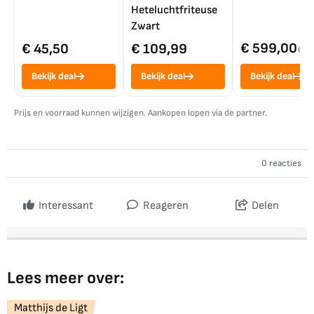
Heteluchtfriteuse
Zwart
€ 599,00
€ 45,50
€ 109,99
€ 7
Bekijk deal
Bekijk deal
Bekijk deal
Prijs en voorraad kunnen wijzigen. Aankopen lopen via de partner.
0 reacties
Interessant
Reageren
Delen
Lees meer over:
Matthijs de Ligt