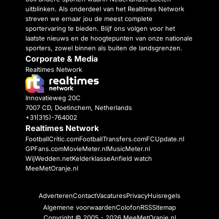
uitblinken. Als onderdeel van het Realtimes Network
streven we ernaar jou de meest complete
sportervaring te bieden. Blijf ons volgen voor het
laatste nieuws en de hoogtepunten van onze nationale
sporters, zowel binnen als buiten de landsgrenzen.
Corporate & Media
Realtimes Network
Innovatieweg 20C
7007 CD, Doetinchem, Netherlands
+31(315)-764002
Realtimes Network
FootballCritic.com
FootballTransfers.com
FCUpdate.nl
GPFans.com
MovieMeter.nl
MusicMeter.nl
WijWedden.net
Kelderklasse
Anfield watch
MeeMetOranje.nl
Adverteren
Contact
Vacatures
Privacy
Huisregels
Algemene voorwaarden
Colofon
RSS
Sitemap
Copyright © 2005 - 2026
MeeMetOranje.nl