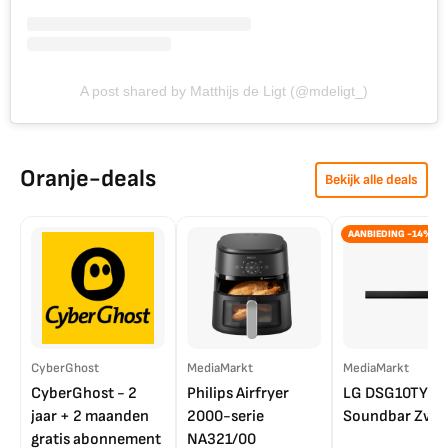
A post shared by Matthijs de Ligt (@mdeligt_)
Oranje-deals
Bekijk alle deals
AANBIEDING -14%
CyberGhost
MediaMarkt
MediaMarkt
CyberGhost - 2
Philips Airfryer
LG DSG10TY
jaar + 2 maanden
2000-serie
Soundbar Zwar
gratis abonnement
NA321/00