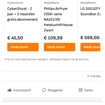
CyberGhost
MediaMarkt
MediaMarkt
CyberGhost - 2
Philips Airfryer
LG DSG10TY
jaar + 2 maanden
2000-serie
Soundbar Zwar
gratis abonnement
NA321/00
Heteluchtfriteuse
Zwart
€ 599,00
€ 45,50
€ 109,99
€ 7
Bekijk deal
Bekijk deal
Bekijk deal
Prijs en voorraad kunnen wijzigen. Aankopen lopen via de partner.
0 reacties
Interessant
Reageren
Delen