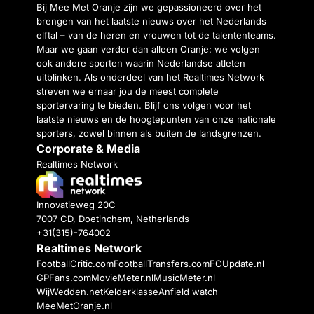
Bij Mee Met Oranje zijn we gepassioneerd over het
brengen van het laatste nieuws over het Nederlands
elftal – van de heren en vrouwen tot de talententeams.
Maar we gaan verder dan alleen Oranje: we volgen
ook andere sporten waarin Nederlandse atleten
uitblinken. Als onderdeel van het Realtimes Network
streven we ernaar jou de meest complete
sportervaring te bieden. Blijf ons volgen voor het
laatste nieuws en de hoogtepunten van onze nationale
sporters, zowel binnen als buiten de landsgrenzen.
Corporate & Media
Realtimes Network
Innovatieweg 20C
7007 CD, Doetinchem, Netherlands
+31(315)-764002
Realtimes Network
FootballCritic.com
FootballTransfers.com
FCUpdate.nl
GPFans.com
MovieMeter.nl
MusicMeter.nl
WijWedden.net
Kelderklasse
Anfield watch
MeeMetOranje.nl