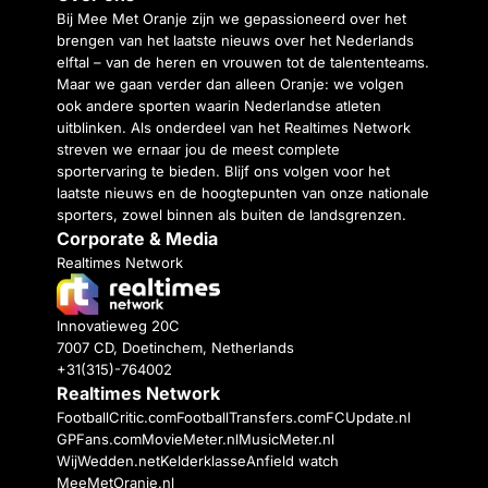
Bij Mee Met Oranje zijn we gepassioneerd over het
brengen van het laatste nieuws over het Nederlands
elftal – van de heren en vrouwen tot de talententeams.
Maar we gaan verder dan alleen Oranje: we volgen
ook andere sporten waarin Nederlandse atleten
uitblinken. Als onderdeel van het Realtimes Network
streven we ernaar jou de meest complete
sportervaring te bieden. Blijf ons volgen voor het
laatste nieuws en de hoogtepunten van onze nationale
sporters, zowel binnen als buiten de landsgrenzen.
Corporate & Media
Realtimes Network
Innovatieweg 20C
7007 CD, Doetinchem, Netherlands
+31(315)-764002
Realtimes Network
FootballCritic.com
FootballTransfers.com
FCUpdate.nl
GPFans.com
MovieMeter.nl
MusicMeter.nl
WijWedden.net
Kelderklasse
Anfield watch
MeeMetOranje.nl