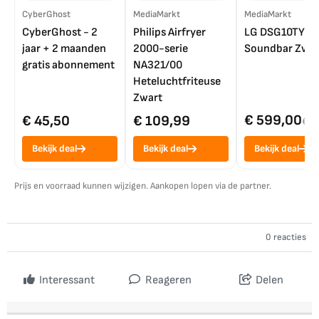
CyberGhost
MediaMarkt
MediaMarkt
CyberGhost - 2
Philips Airfryer
LG DSG10TY
jaar + 2 maanden
2000-serie
Soundbar Zwar
gratis abonnement
NA321/00
Heteluchtfriteuse
Zwart
€ 599,00
€ 45,50
€ 109,99
€ 7
Bekijk deal
Bekijk deal
Bekijk deal
Prijs en voorraad kunnen wijzigen. Aankopen lopen via de partner.
0 reacties
Interessant
Reageren
Delen