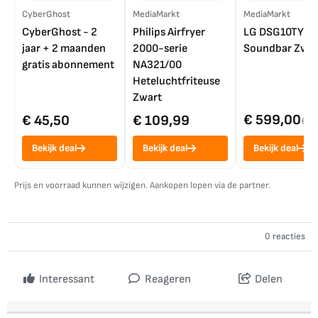
CyberGhost
MediaMarkt
MediaMarkt
CyberGhost - 2
Philips Airfryer
LG DSG10TY
jaar + 2 maanden
2000-serie
Soundbar Zwar
gratis abonnement
NA321/00
Heteluchtfriteuse
Zwart
€ 599,00
€ 45,50
€ 109,99
€ 7
Bekijk deal
Bekijk deal
Bekijk deal
Prijs en voorraad kunnen wijzigen. Aankopen lopen via de partner.
0 reacties
Interessant
Reageren
Delen