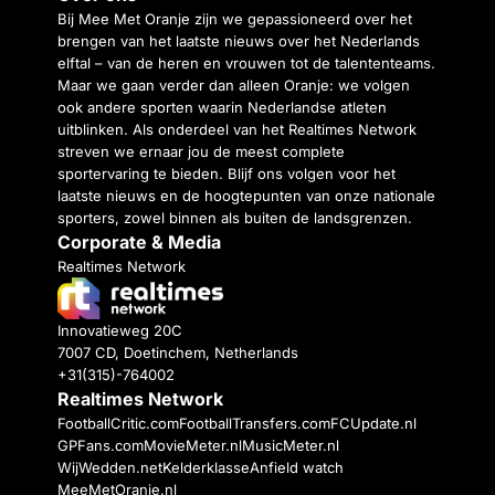
Bij Mee Met Oranje zijn we gepassioneerd over het
brengen van het laatste nieuws over het Nederlands
elftal – van de heren en vrouwen tot de talententeams.
Maar we gaan verder dan alleen Oranje: we volgen
ook andere sporten waarin Nederlandse atleten
uitblinken. Als onderdeel van het Realtimes Network
streven we ernaar jou de meest complete
sportervaring te bieden. Blijf ons volgen voor het
laatste nieuws en de hoogtepunten van onze nationale
sporters, zowel binnen als buiten de landsgrenzen.
Corporate & Media
Realtimes Network
Innovatieweg 20C
7007 CD, Doetinchem, Netherlands
+31(315)-764002
Realtimes Network
FootballCritic.com
FootballTransfers.com
FCUpdate.nl
GPFans.com
MovieMeter.nl
MusicMeter.nl
WijWedden.net
Kelderklasse
Anfield watch
MeeMetOranje.nl